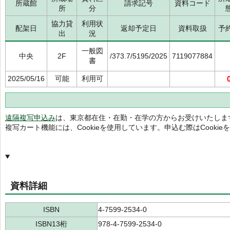
所蔵館
請求記号
資料コード
所
分
協力貸
利用状
配架日
返却予定日
資料取扱
予
出
況
一般図
中央
2F
/373.7/5195/2025
7119077884
書
2025/05/16
可能
利用可
遠隔複写申込み
は、東京都在住・在勤・在学の方からお受けいたしま
複写カート機能には、Cookieを使用しています。申込む際はCooki
資料詳細
ISBN
4-7599-2534-0
ISBN13桁
978-4-7599-2534-0