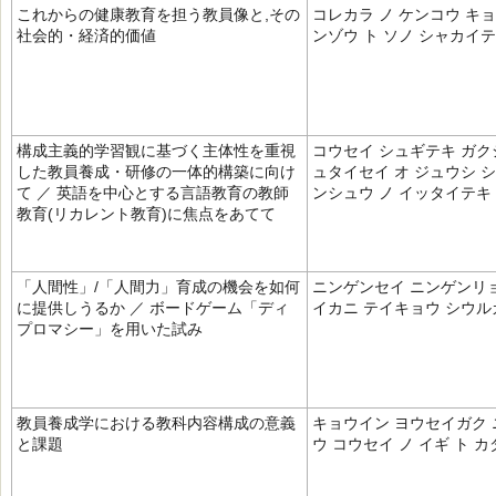
これからの健康教育を担う教員像と,その
コレカラ ノ ケンコウ キョ
社会的・経済的価値
ンゾウ ト ソノ シャカイ
構成主義的学習観に基づく主体性を重視
コウセイ シュギテキ ガク
した教員養成・研修の一体的構築に向け
ュタイセイ オ ジュウシ シ
て ／ 英語を中心とする言語教育の教師
ンシュウ ノ イッタイテキ
教育(リカレント教育)に焦点をあてて
「人間性」/「人間力」育成の機会を如何
ニンゲンセイ ニンゲンリョ
に提供しうるか ／ ボードゲーム「ディ
イカニ テイキョウ シウル
プロマシー」を用いた試み
教員養成学における教科内容構成の意義
キョウイン ヨウセイガク 
と課題
ウ コウセイ ノ イギ ト カ