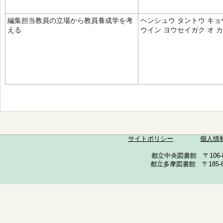
編集担当教員の立場から教員養成学を考
ヘンシュウ タントウ キョウ
える
ウイン ヨウセイガク オ 
サイトポリシー
個人情
都立中央図書館 〒106-857
都立多摩図書館 〒185-852