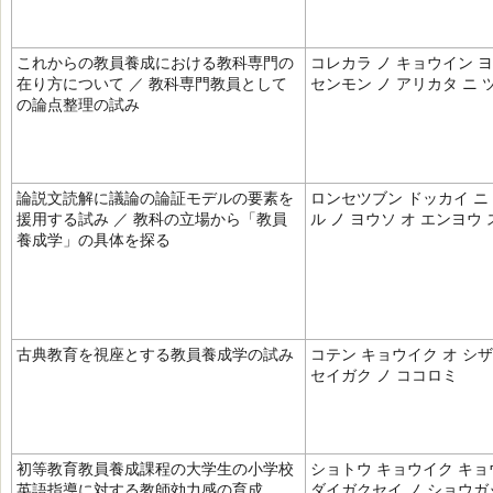
これからの教員養成における教科専門の
コレカラ ノ キョウイン ヨ
在り方について ／ 教科専門教員として
センモン ノ アリカタ ニ 
の論点整理の試み
論説文読解に議論の論証モデルの要素を
ロンセツブン ドッカイ ニ 
援用する試み ／ 教科の立場から「教員
ル ノ ヨウソ オ エンヨウ
養成学」の具体を探る
古典教育を視座とする教員養成学の試み
コテン キョウイク オ シザ
セイガク ノ ココロミ
初等教育教員養成課程の大学生の小学校
ショトウ キョウイク キョ
英語指導に対する教師効力感の育成
ダイガクセイ ノ ショウガッ