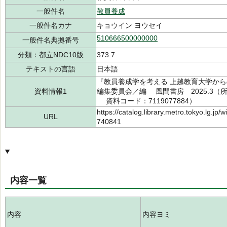
一般件名
教員養成
一般件名カナ
キョウイン ヨウセイ
510666500000000
一般件名典拠番号
分類：都立NDC10版
373.7
テキストの言語
日本語
『教員養成学を考える 上越教育大学か
資料情報1
編集委員会／編 風間書房 2025.3（所蔵館
資料コード：7119077884）
https://catalog.library.metro.tokyo.lg.jp
URL
740841
内容一覧
内容
内容ヨミ