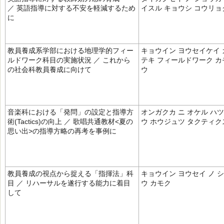
／ 英語指導に対する不安を軽減するため
イスル キョウシ コウリョ
に
教員養成系学部における地理学的フィー
キョウイン ヨウセイケイ 
ルドワーク科目の実施状況 ／ これから
テキ フィールドワーク カ
の社会科教員養成に向けて
ウ
音楽科における「発問」の設定と指導方
オンガクカ ニ オケル ハツ
術(Tactics)の向上 ／ 歌唱共通教材<夏の
ウ ホウジュツ タクティク
思い出>の指導方略の再考を事例に
教員養成の視点から捉える「指揮法」科
キョウイン ヨウセイ ノ シ
目 ／ リハーサルを遂行する能力に着目
ウ カモク
して