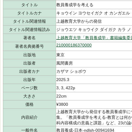
タイトル
教員養成学を考える
タイトルカナ
キョウイン ヨウセイガク オ カンガエル
タイトル関連情報
上越教育大学からの発信
タイトル関連情報読み
ジョウエツ キョウイク ダイガク カラ ノ
著者名
上越教育大学「教員養成学」書籍編集委
210000186370000
著者名典拠番号
出版地
東京
出版者
風間書房
出版者カナ
カザマ ショボウ
出版年
2025.3
ページ数
3, 3, 422p
大きさ
22cm
価格
¥3800
上越教育大学から発信する教員養成学に
内容紹介
集。「教員養成学を考える-教育とは何
科内容構成の意義と課題」など、23の論
一般件名
教員養成-日本-ndlsh-00941694