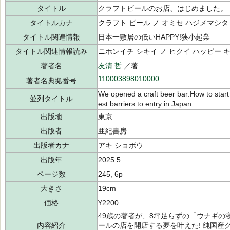
タイトル
クラフトビールのお店、はじめました。
タイトルカナ
クラフト ビール ノ オミセ ハジメマシタ
タイトル関連情報
日本一敷居の低いHAPPY!狭小起業
タイトル関連情報読み
ニホンイチ シキイ ノ ヒクイ ハッピー 
著者名
友清 哲
／著
110003898010000
著者名典拠番号
We opened a craft beer bar:How to star
並列タイトル
est barriers to entry in Japan
出版地
東京
出版者
亜紀書房
出版者カナ
アキ ショボウ
出版年
2025.5
ページ数
245, 6p
大きさ
19cm
価格
¥2200
49歳の著者が、8坪足らずの「ウナギ
内容紹介
ールの店を開店する夢を叶えた! 純国産