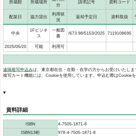
所蔵館
所蔵場所
請求記号
資料コード
分
利用状
配架日
協力貸出
返却予定日
資料取扱
況
1Fビジネ
一般図
中央
/673.98/5153/2025
7119108695
ス
書
2025/05/20
可能
利用可
遠隔複写申込み
は、東京都在住・在勤・在学の方からお受けいたしま
複写カート機能には、Cookieを使用しています。申込む際はCooki
資料詳細
ISBN
4-7505-1871-8
ISBN13桁
978-4-7505-1871-8