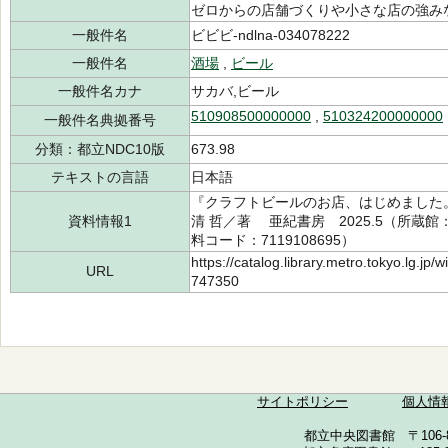
ゼロからの店舗づくりや小さな店の強み
一般件名
ビビビ-ndlna-034078222
一般件名
酒場
,
ビール
一般件名カナ
サカバ,ビール
510908500000000
,
510324200000000
一般件名典拠番号
分類：都立NDC10版
673.98
テキストの言語
日本語
『クラフトビールのお店、はじめました。
資料情報1
清 哲／著 亜紀書房 2025.5（所蔵館：中
料コード：7119108695）
https://catalog.library.metro.tokyo.lg.jp
URL
747350
サイトポリシー
個人情
都立中央図書館 〒106-857