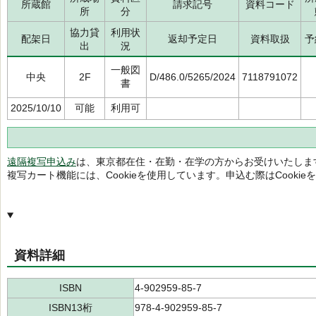
所蔵館
請求記号
資料コード
所
分
協力貸
利用状
配架日
返却予定日
資料取扱
予
出
況
一般図
中央
2F
D/486.0/5265/2024
7118791072
書
2025/10/10
可能
利用可
遠隔複写申込み
は、東京都在住・在勤・在学の方からお受けいたしま
複写カート機能には、Cookieを使用しています。申込む際はCooki
資料詳細
ISBN
4-902959-85-7
ISBN13桁
978-4-902959-85-7