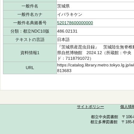
一般件名
茨城県
一般件名カナ
イバラキケン
一般件名典拠番号
520178600000000
分類：都立NDC10版
486.02131
テキストの言語
日本語
『茨城県産昆虫目録』 茨城陸生無脊椎
資料情報1
県自然博物館 2024.12（所蔵館：中央 請
ド：7118791072）
https://catalog.library.metro.tokyo.lg.jp
URL
813683
サイトポリシー
個人情
都立中央図書館 〒106-857
都立多摩図書館 〒185-852