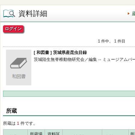
資料詳細
ログイン
1 件中、 1 件目
[ 和図書 ] 茨城県産昆虫目録
茨城陸生無脊椎動物研究会／編集 -- ミュージアムパーク茨城
所蔵
所蔵は
1
件です。
所蔵場
資料区
所