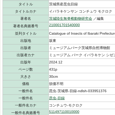
タイトル
茨城県産昆虫目録
タイトルカナ
イバラキケンサン コンチュウ モクロク
著者名
茨城陸生無脊椎動物研究会
／編集
210001701540000
著者名典拠番号
並列タイトル
Catalogue of Insects of Ibaraki Prefectur
出版地
坂東
出版者
ミュージアムパーク茨城県自然博物館
出版者カナ
ミュージアム パーク イバラキケン シゼ
出版年
2024.12
ページ数
431p
大きさ
30cm
価格
頒価不明
一般件名
昆虫-茨城県-目録-ndlsh-033951376
一般件名
昆虫-目録
一般件名カナ
コンチュウ-モクロク
511497110010000
一般件名典拠番号