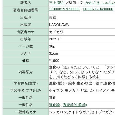
著者名
三上 智之
／監修・文,
かわさき しゅん
110008197690000
,
110007179490000
著者名典拠番号
出版地
東京
出版者
KADOKAWA
出版者カナ
カドカワ
出版年
2025.6
ページ数
36p
大きさ
31cm
価格
¥1900
進化の「道」をたどっていくと、「クジ
内容紹介
り!?」など、知ってびっくりな“つながり
を、指でたどって体感する絵本。
学習件名(文学)
生物-物語・絵本,生命-物語・絵本,進化-
学習件名(文学)読み
セイブツ-モノガタリ/エホン,セイメイ-モ
一般件名
進化
一般件名
進化論
,
系統学(生物学)
一般件名カナ
シンカロン,ケイトウガク(セイブツガク)