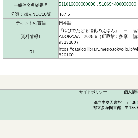
511016000000000
,
510694400000000
一般件名典拠番号
分類：都立NDC10版
467.5
テキストの言語
日本語
『ゆびでたどる進化のえほん』 三上 智
資料情報1
ADOKAWA 2025.6（所蔵館：多摩 請求
9323280）
https://catalog.library.metro.tokyo.lg.jp
URL
826160
サイトポリシー
個人情
都立中央図書館 〒106-857
都立多摩図書館 〒185-852