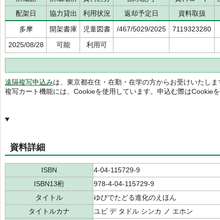
配架日
協力貸出
利用状況
返却予定日
資料取扱
多摩
開架書庫
児童図書
/467/5029/2025
7119323280
2025/08/28
可能
利用可
遠隔複写申込み
は、東京都在住・在勤・在学の方からお受けいたしま
複写カート機能には、Cookieを使用しています。申込む際はCooki
資料詳細
ISBN
4-04-115729-9
ISBN13桁
978-4-04-115729-9
タイトル
ゆびでたどる進化のえほん
タイトルカナ
ユビ デ タドル シンカ ノ エホン