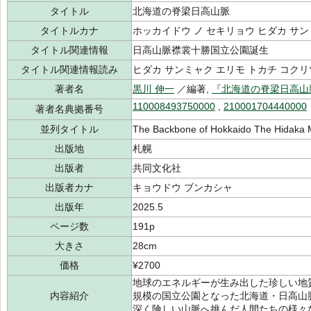
タイトル
北海道の脊梁日高山脈
タイトルカナ
ホッカイドウ ノ セキリョウ ヒダカ サ
タイトル関連情報
日高山脈襟裳十勝国立公園誕生
タイトル関連情報読み
ヒダカ サンミャク エリモ トカチ コクリ
著者名
黒川 伸一
／編著,
『北海道の脊梁日高山
110008493750000
,
210001704440000
著者名典拠番号
並列タイトル
The Backbone of Hokkaido The Hidaka 
出版地
札幌
出版者
共同文化社
出版者カナ
キョウドウ ブンカシャ
出版年
2025.5
ページ数
191p
大きさ
28cm
価格
¥2700
地球のエネルギーが生み出した珍しい地
内容紹介
規模の国立公園となった北海道・日高山
深く険しい山脈へ挑んだ人間たちの様々