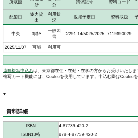
所蔵館
請求記号
資料コード
所
分
協力貸
利用状
配架日
返却予定日
資料取扱
出
況
一般図
中央
3階A
D/291.14/5025/2025
7119690029
書
2025/11/07
可能
利用可
遠隔複写申込み
は、東京都在住・在勤・在学の方からお受けいたしま
複写カート機能には、Cookieを使用しています。申込む際はCooki
資料詳細
ISBN
4-87739-420-2
ISBN13桁
978-4-87739-420-2