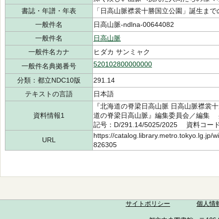
書誌・年譜・年表
「日高山脈襟裳十勝国立公園」誕生までの経
一般件名
日高山脈-ndlna-00644082
一般件名
日高山脈
一般件名カナ
ヒダカ サンミャク
520102800000000
一般件名典拠番号
分類：都立NDC10版
291.14
テキストの言語
日本語
『北海道の脊梁日高山脈 日高山脈襟裳十
資料情報1
道の脊梁日高山脈』編集委員会／編集 共
記号：D/291.14/5025/2025 資料コード
https://catalog.library.metro.tokyo.lg.jp
URL
826305
サイトポリシー
個人情