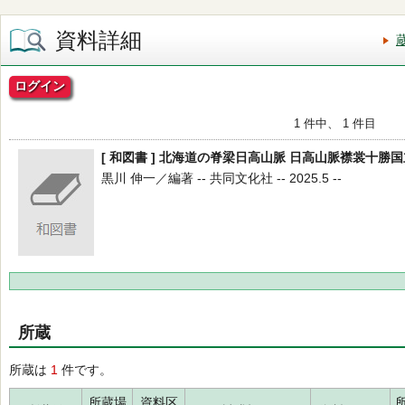
資料詳細
ログイン
1 件中、 1 件目
[ 和図書 ] 北海道の脊梁日高山脈 日高山脈襟裳十勝
黒川 伸一／編著 -- 共同文化社 -- 2025.5 --
所蔵
所蔵は
1
件です。
所蔵場
資料区