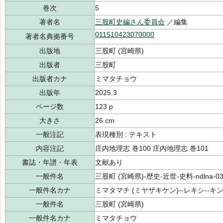
巻次
5
著者名
三股町史編さん委員会
／編集
011510423070000
著者名典拠番号
出版地
三股町 (宮崎県)
出版者
三股町
出版者カナ
ミマタチョウ
出版年
2025.3
ページ数
123 p
大きさ
26 cm
一般注記
表現種別 : テキスト
内容注記
庄内地理志 巻100 庄内地理志 巻101
書誌・年譜・年表
文献あり
一般件名
三股町 (宮崎県)-歴史-近世-史料-ndlna-03
一般件名カナ
ミマタマチ (ミヤザキケン)--レキシ--キ
一般件名
三股町 (宮崎県)
一般件名カナ
ミマタチョウ