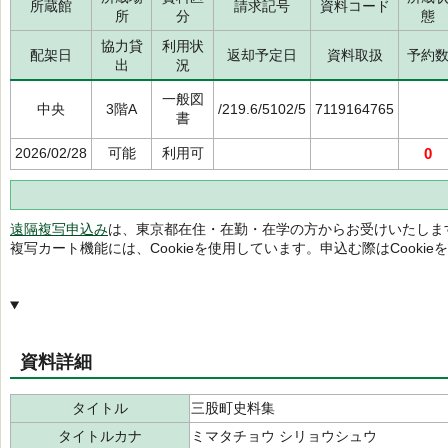
所蔵館
請求記号
資料コード
所
分
態
協力貸
利用状
配架日
返却予定日
資料取扱
予約
出
況
一般図
中央
3階A
/219.6/5102/5
7119164765
書
2026/02/28
可能
利用可
0
遠隔複写申込み
は、東京都在住・在勤・在学の方からお受けいたしま
複写カート機能には、Cookieを使用しています。申込む際はCooki
資料詳細
タイトル
三股町史料集
タイトルカナ
ミマタチョウ シリョウシュウ