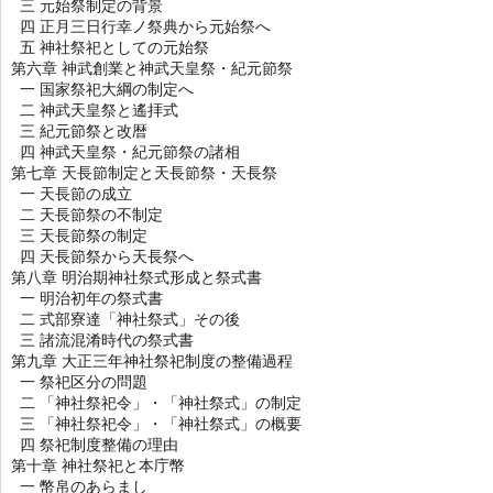
三 元始祭制定の背景
四 正月三日行幸ノ祭典から元始祭へ
五 神社祭祀としての元始祭
第六章 神武創業と神武天皇祭・紀元節祭
一 国家祭祀大綱の制定へ
二 神武天皇祭と遙拝式
三 紀元節祭と改暦
四 神武天皇祭・紀元節祭の諸相
第七章 天長節制定と天長節祭・天長祭
一 天長節の成立
二 天長節祭の不制定
三 天長節祭の制定
四 天長節祭から天長祭へ
第八章 明治期神社祭式形成と祭式書
一 明治初年の祭式書
二 式部寮達「神社祭式」その後
三 諸流混淆時代の祭式書
第九章 大正三年神社祭祀制度の整備過程
一 祭祀区分の問題
二 「神社祭祀令」・「神社祭式」の制定
三 「神社祭祀令」・「神社祭式」の概要
四 祭祀制度整備の理由
第十章 神社祭祀と本庁幣
一 幣帛のあらまし