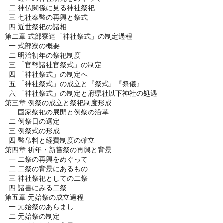
二 神仏関係に見る神社祭祀
三 七社奉幣の再興と祭式
四 近世祭祀の諸相
第二章 式部寮達「神社祭式」の制定過程
一 式部寮の概要
二 明治初年の祭祀制度
三 「官幣諸社官祭式」の制定
四 「神社祭式」の制定へ
五 「神社祭式」の成立と『祭式』『祭儀』
六 「神社祭式」の制定と府県社以下神社の処遇
第三章 例祭の成立と祭祀制度形成
一 国家祭祀の展開と例祭の沿革
二 例祭日の選定
三 例祭式の形成
四 幣帛料と経費制度の確立
第四章 祈年・新嘗祭の再興と背景
一 二祭の再興をめぐって
二 二祭の背景にあるもの
三 神社祭祀としての二祭
四 諸書にみる二祭
第五章 元始祭の成立過程
一 元始祭のあらまし
二 元始祭の制定