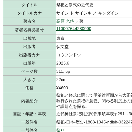
タイトル
祭祀と祭式の近代史
タイトルカナ
サイシ ト サイシキ ノ キンダイシ
著者名
高原 光啓
／著
110007644280000
著者名典拠番号
出版地
東京
出版者
弘文堂
出版者カナ
コウブンドウ
出版年
2025.6
ページ数
311, 5p
大きさ
22cm
価格
¥4600
祭祀と祭式に関して明治維新期から大正
内容紹介
執行された祭祀の意義、関わる制度上の
や課題点を探る。
書誌・年譜・年表
近代神社祭祀制度関係事項年表:p291～3
一般件名
祭祀-日本-歴史-1868-1945-ndlsh-03224
一般件名
祭り