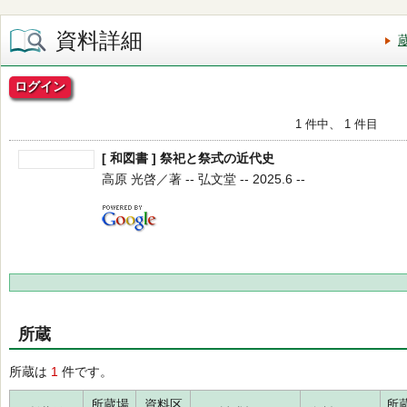
資料詳細
ログイン
1 件中、 1 件目
[ 和図書 ] 祭祀と祭式の近代史
高原 光啓／著 -- 弘文堂 -- 2025.6 --
所蔵
所蔵は
1
件です。
所蔵場
資料区
所