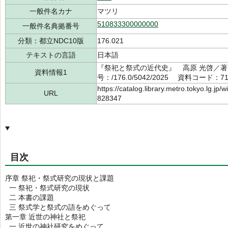
一般件名カナ
マツリ
510833300000000
一般件名典拠番号
分類：都立NDC10版
176.021
テキストの言語
日本語
『祭祀と祭式の近代史』 高原 光啓／著
資料情報1
号：/176.0/5042/2025 資料コード：71
https://catalog.library.metro.tokyo.lg.jp
URL
828347
目次
序章 祭祀・祭式研究の現状と課題
一 祭祀・祭式研究の現状
二 本書の課題
三 祭式学と祭式の語をめぐって
第一章 近世の神社と祭祀
一 近世の神社研究をめぐって