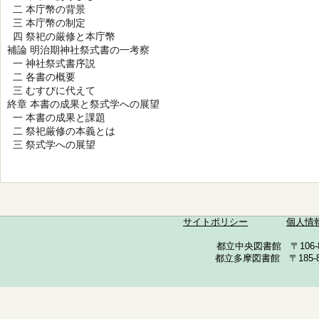
二 本庁幣の背景
三 本庁幣の制定
四 祭祀の厳修と本庁幣
補論 明治期神社祭式書の一考察
一 神社祭式書序説
二 各書の概要
三 むすびに代えて
終章 本書の成果と祭式学への展望
一 本書の成果と課題
二 祭祀厳修の本義とは
三 祭式学への展望
サイトポリシー
個人情
都立中央図書館 〒106-857
都立多摩図書館 〒185-852