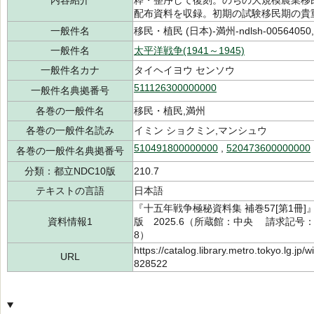
内容紹介
粋・整序して復刻。のちの大規模農業移
配布資料を収録。初期の試験移民期の貴
一般件名
移民・植民 (日本)-満州-ndlsh-00564050,
一般件名
太平洋戦争(1941～1945)
一般件名カナ
タイヘイヨウ センソウ
511126300000000
一般件名典拠番号
各巻の一般件名
移民・植民,満州
各巻の一般件名読み
イミン ショクミン,マンシュウ
510491800000000
,
520473600000000
各巻の一般件名典拠番号
分類：都立NDC10版
210.7
テキストの言語
日本語
『十五年戦争極秘資料集 補巻57[第1冊
資料情報1
版 2025.6（所蔵館：中央 請求記号：/21
8）
https://catalog.library.metro.tokyo.lg.jp
URL
828522