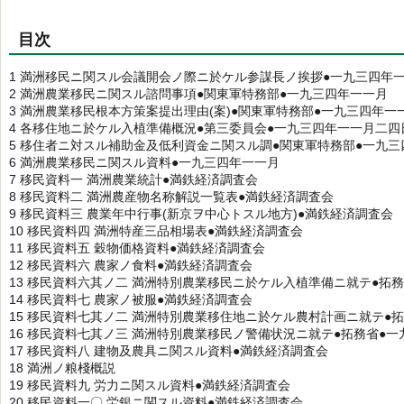
目次
1 満洲移民ニ関スル会議開会ノ際ニ於ケル参謀長ノ挨拶●一九三四年
2 満洲農業移民ニ関スル諮問事項●関東軍特務部●一九三四年一一月
3 満洲農業移民根本方策案提出理由(案)●関東軍特務部●一九三四年一
4 各移住地ニ於ケル入植準備概況●第三委員会●一九三四年一一月二四
5 移住者ニ対スル補助金及低利資金ニ関スル調●関東軍特務部●一九
6 満洲農業移民ニ関スル資料●一九三四年一一月
7 移民資料一 満洲農業統計●満鉄経済調査会
8 移民資料二 満洲農産物名称解説一覧表●満鉄経済調査会
9 移民資料三 農業年中行事(新京ヲ中心トスル地方)●満鉄経済調査会
10 移民資料四 満洲特産三品相場表●満鉄経済調査会
11 移民資料五 穀物価格資料●満鉄経済調査会
12 移民資料六 農家ノ食料●満鉄経済調査会
13 移民資料六其ノ二 満洲特別農業移民ニ於ケル入植準備ニ就テ●拓
14 移民資料七 農家ノ被服●満鉄経済調査会
15 移民資料七其ノ二 満洲特別農業移住地ニ於ケル農村計画ニ就テ●
16 移民資料七其ノ三 満洲特別農業移民ノ警備状況ニ就テ●拓務省●
17 移民資料八 建物及農具ニ関スル資料●満鉄経済調査会
18 満洲ノ粮棧概説
19 移民資料九 労力ニ関スル資料●満鉄経済調査会
20 移民資料一〇 労銀ニ関スル資料●満鉄経済調査会