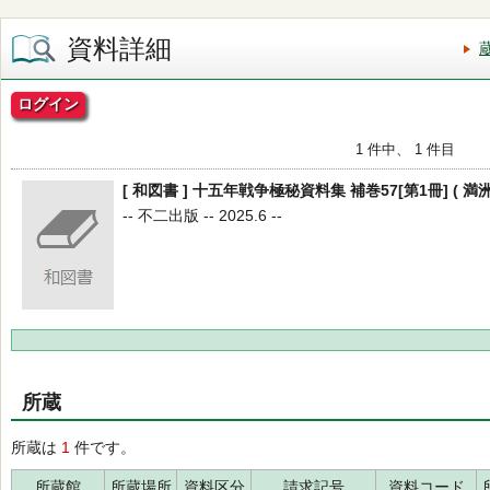
資料詳細
ログイン
1 件中、 1 件目
[ 和図書 ] 十五年戦争極秘資料集 補巻57[第1冊] ( 
-- 不二出版 -- 2025.6 --
所蔵
所蔵は
1
件です。
所蔵館
所蔵場所
資料区分
請求記号
資料コード