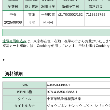
配架日
協力貸出
利用状況
返却予定日
資料取扱
中央
書庫
一般図書
/2170/3002/152
7119329758
2025/08/08
可能
利用可
遠隔複写申込み
は、東京都在住・在勤・在学の方からお受けいたしま
複写カート機能には、Cookieを使用しています。申込む際はCooki
資料詳細
ISBN
4-8350-6883-1
ISBN13桁
978-4-8350-6883-1
タイトル
十五年戦争極秘資料集
タイトルカナ
ジュウゴネン センソウ ゴクヒ シリョウ