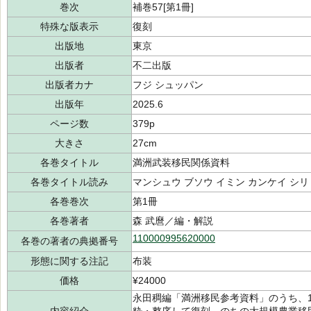
巻次
補巻57[第1冊]
特殊な版表示
復刻
出版地
東京
出版者
不二出版
出版者カナ
フジ シュッパン
出版年
2025.6
ページ数
379p
大きさ
27cm
各巻タイトル
満洲武装移民関係資料
各巻タイトル読み
マンシュウ ブソウ イミン カンケイ シ
各巻巻次
第1冊
各巻著者
森 武麿／編・解説
110000995620000
各巻の著者の典拠番号
形態に関する注記
布装
価格
¥24000
永田稠編「満洲移民参考資料」のうち、1