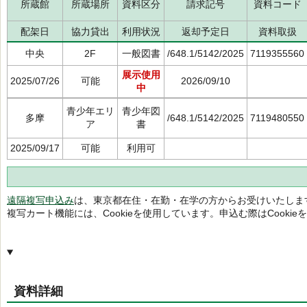
所蔵館
所蔵場所
資料区分
請求記号
資料コード
配架日
協力貸出
利用状況
返却予定日
資料取扱
中央
2F
一般図書
/648.1/5142/2025
7119355560
展示使用
2025/07/26
可能
2026/09/10
中
青少年エリ
青少年図
多摩
/648.1/5142/2025
7119480550
ア
書
2025/09/17
可能
利用可
遠隔複写申込み
は、東京都在住・在勤・在学の方からお受けいたしま
複写カート機能には、Cookieを使用しています。申込む際はCooki
資料詳細