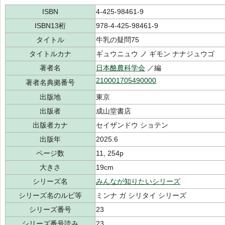
ISBN
4-425-98461-9
ISBN13桁
978-4-425-98461-9
タイトル
牛乳の疑問75
タイトルカナ
ギュウニュウ ノ ギモン ナナジュウゴ
著者名
日本酪農科学会
／編
210001705490000
著者名典拠番号
出版地
東京
出版者
成山堂書店
出版者カナ
セイザンドウ ショテン
出版年
2025.6
ページ数
11, 254p
大きさ
19cm
シリーズ名
みんなが知りたいシリーズ
シリーズ名のルビ等
ミンナ ガ シリタイ シリーズ
シリーズ番号
23
シリーズ番号読み
23