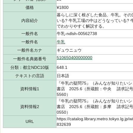
価格
¥1800
暮らしに深く根ざした食品、牛乳。その
内容紹介
いる? 牛乳工場の中はどうなっている? 
でわかりやすく解説する。
一般件名
牛乳-ndlsh-00562738
一般件名
牛乳
一般件名カナ
ギュウニュウ
510650400000000
一般件名典拠番号
分類：都立NDC10版
648.1
テキストの言語
日本語
『牛乳の疑問75』（みんなが知りたいシ
資料情報1
書店 2025.6（所蔵館：中央 請求記号：/6
5560）
『牛乳の疑問75』（みんなが知りたいシ
資料情報2
書店 2025.6（所蔵館：多摩 請求記号：/6
0550）
https://catalog.library.metro.tokyo.lg.jp
URL
832639