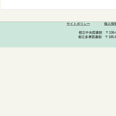
サイトポリシー
個人情
都立中央図書館 〒106-857
都立多摩図書館 〒185-852