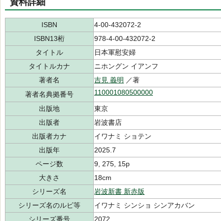
資料詳細
ISBN
4-00-432072-2
ISBN13桁
978-4-00-432072-2
タイトル
日本軍慰安婦
タイトルカナ
ニホングン イアンフ
著者名
吉見 義明
／著
110001080500000
著者名典拠番号
出版地
東京
出版者
岩波書店
出版者カナ
イワナミ ショテン
出版年
2025.7
ページ数
9, 275, 15p
大きさ
18cm
シリーズ名
岩波新書 新赤版
シリーズ名のルビ等
イワナミ シンショ シンアカバン
シリーズ番号
2072