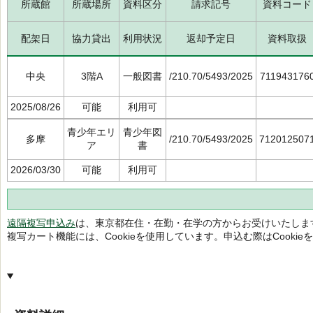
所蔵館
所蔵場所
資料区分
請求記号
資料コード
配架日
協力貸出
利用状況
返却予定日
資料取扱
中央
3階A
一般図書
/210.70/5493/2025
711943176
2025/08/26
可能
利用可
青少年エリ
青少年図
多摩
/210.70/5493/2025
712012507
ア
書
2026/03/30
可能
利用可
遠隔複写申込み
は、東京都在住・在勤・在学の方からお受けいたしま
複写カート機能には、Cookieを使用しています。申込む際はCooki