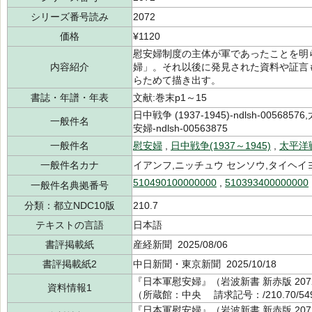
シリーズ番号読み
2072
価格
¥1120
慰安婦制度の主体が軍であったことを明ら
内容紹介
婦」。それ以後に発見された資料や証言
らためて描き出す。
書誌・年譜・年表
文献:巻末p1～15
日中戦争 (1937-1945)-ndlsh-00568576,
一般件名
安婦-ndlsh-00563875
一般件名
慰安婦
,
日中戦争(1937～1945)
,
太平洋戦
一般件名カナ
イアンフ,ニッチュウ センソウ,タイヘイ
510490100000000
,
510393400000000
一般件名典拠番号
分類：都立NDC10版
210.7
テキストの言語
日本語
書評掲載紙
産経新聞 2025/08/06
書評掲載紙2
中日新聞・東京新聞 2025/10/18
『日本軍慰安婦』（岩波新書 新赤版 207
資料情報1
（所蔵館：中央 請求記号：/210.70/549
『日本軍慰安婦』（岩波新書 新赤版 207