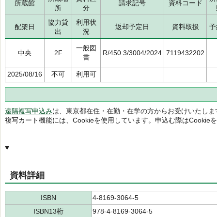
所蔵館
請求記号
資料コード
所
分
協力貸
利用状
配架日
返却予定日
資料取扱
予
出
況
一般図
中央
2F
R/450.3/3004/2024
7119432202
書
2025/08/16
不可
利用可
遠隔複写申込み
は、東京都在住・在勤・在学の方からお受けいたしま
複写カート機能には、Cookieを使用しています。申込む際はCooki
資料詳細
ISBN
4-8169-3064-5
ISBN13桁
978-4-8169-3064-5