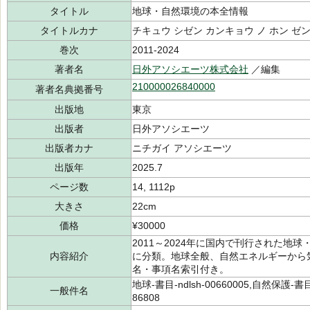
タイトル
地球・自然環境の本全情報
タイトルカナ
チキュウ シゼン カンキョウ ノ ホン ゼ
巻次
2011-2024
著者名
日外アソシエーツ株式会社
／編集
210000026840000
著者名典拠番号
出版地
東京
出版者
日外アソシエーツ
出版者カナ
ニチガイ アソシエーツ
出版年
2025.7
ページ数
14, 1112p
大きさ
22cm
価格
¥30000
2011～2024年に国内で刊行された地球
内容紹介
に分類。地球全般、自然エネルギーから
名・事項名索引付き。
地球-書目-ndlsh-00660005,自然保護-書目-
一般件名
86808