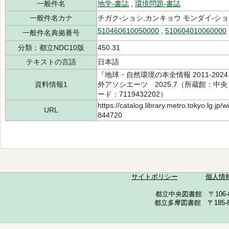
一般件名
地学-書誌
,
環境問題-書誌
一般件名カナ
チガク-ショシ,カンキョウ モンダイ-シ
510460610050000
,
510604010060000
一般件名典拠番号
分類：都立NDC10版
450.31
テキストの言語
日本語
『地球・自然環境の本全情報 2011-2
資料情報1
外アソシエーツ 2025.7（所蔵館：中央 請
ード：7119432202）
https://catalog.library.metro.tokyo.lg.jp
URL
844720
サイトポリシー
個人情
都立中央図書館 〒106-857
都立多摩図書館 〒185-852