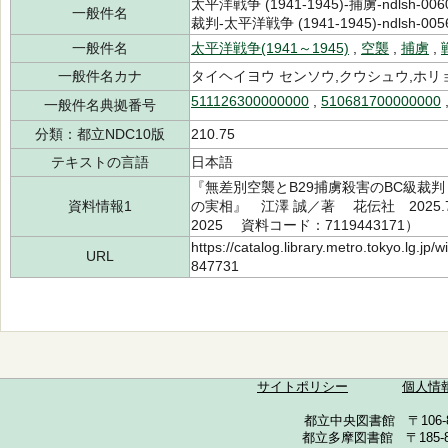
太平洋戦争 (1941-1945)-捕虜-ndlsh-00
一般件名
裁判-太平洋戦争 (1941-1945)-ndlsh-005
一般件名
太平洋戦争(1941～1945)
,
空襲
,
捕虜
,
一般件名カナ
タイヘイヨウ センソウ,クウシュウ,ホリ
511126300000000
,
510681700000000
一般件名典拠番号
分類：都立NDC10版
210.75
テキストの言語
日本語
『無差別空襲とB29捕虜殺害のBC級裁
資料情報1
の実相』 江澤 誠／著 花伝社 2025.7（
2025 資料コード：7119443171）
https://catalog.library.metro.tokyo.lg.jp
URL
847731
サイトポリシー
個人情
都立中央図書館 〒106-857
都立多摩図書館 〒185-852