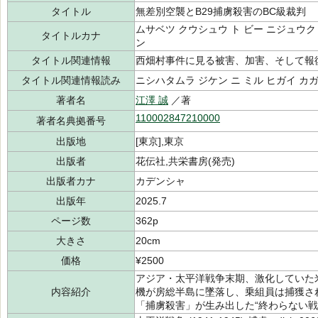
タイトル
無差別空襲とB29捕虜殺害のBC級裁判
ムサベツ クウシュウ ト ビー ニジュウク
タイトルカナ
ン
タイトル関連情報
西畑村事件に見る被害、加害、そして報
タイトル関連情報読み
ニシハタムラ ジケン ニ ミル ヒガイ カ
著者名
江澤 誠
／著
110002847210000
著者名典拠番号
出版地
[東京],東京
出版者
花伝社,共栄書房(発売)
出版者カナ
カデンシャ
出版年
2025.7
ページ数
362p
大きさ
20cm
価格
¥2500
アジア・太平洋戦争末期、激化していた米
内容紹介
機が房総半島に墜落し、乗組員は捕獲さ
「捕虜殺害」が生み出した“終わらない戦