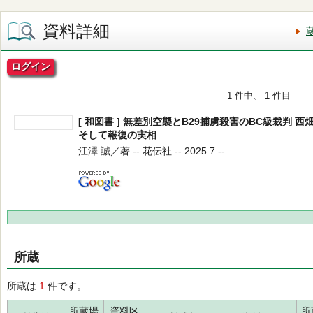
資料詳細
ログイン
1 件中、 1 件目
[ 和図書 ] 無差別空襲とB29捕虜殺害のBC級裁判
そして報復の実相
江澤 誠／著 -- 花伝社 -- 2025.7 --
所蔵
所蔵は
1
件です。
所蔵場
資料区
所