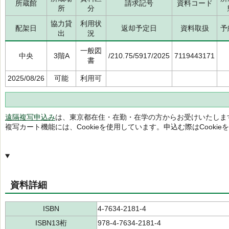
所蔵館
請求記号
資料コード
所
分
協力貸
利用状
配架日
返却予定日
資料取扱
予
出
況
一般図
中央
3階A
/210.75/5917/2025
7119443171
書
2025/08/26
可能
利用可
遠隔複写申込み
は、東京都在住・在勤・在学の方からお受けいたしま
複写カート機能には、Cookieを使用しています。申込む際はCooki
資料詳細
ISBN
4-7634-2181-4
ISBN13桁
978-4-7634-2181-4