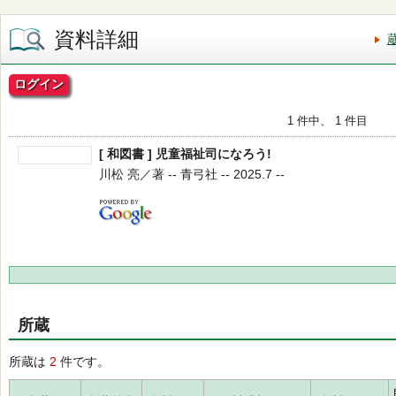
資料詳細
ログイン
1 件中、 1 件目
[ 和図書 ] 児童福祉司になろう!
川松 亮／著 -- 青弓社 -- 2025.7 --
所蔵
所蔵は
2
件です。