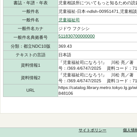
書誌・年譜・年表
児童相談所についてもっと知るための読書案
一般件名
児童福祉-日本-ndlsh-00951471,児童相談所-
一般件名
児童福祉司
一般件名カナ
ジドウ フクシシ
511830700000000
一般件名典拠番号
分類：都立NDC10版
369.43
テキストの言語
日本語
『児童福祉司になろう!』 川松 亮／著 
資料情報1
号：/369.4/6747/2025 資料コード：71
『児童福祉司になろう!』 川松 亮／著 
資料情報2
号：/369.4/6747/2025 資料コード：71
https://catalog.library.metro.tokyo.lg.jp
URL
848106
サイトポリシー
個人情