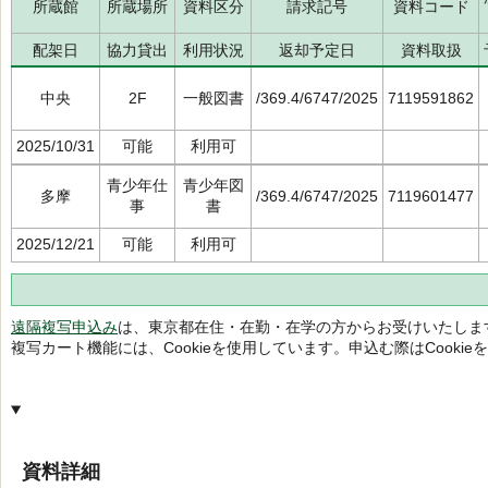
所蔵館
所蔵場所
資料区分
請求記号
資料コード
配架日
協力貸出
利用状況
返却予定日
資料取扱
中央
2F
一般図書
/369.4/6747/2025
7119591862
2025/10/31
可能
利用可
青少年仕
青少年図
多摩
/369.4/6747/2025
7119601477
事
書
2025/12/21
可能
利用可
遠隔複写申込み
は、東京都在住・在勤・在学の方からお受けいたしま
複写カート機能には、Cookieを使用しています。申込む際はCooki
資料詳細