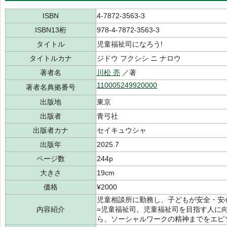
ISBN
4-7872-3563-3
ISBN13桁
978-4-7872-3563-3
タイトル
児童福祉司になろう!
タイトルカナ
ジドウ フクシシ ニ ナロウ
著者名
川松 亮
／著
110005249920000
著者名典拠番号
出版地
東京
出版者
青弓社
出版者カナ
セイキュウシャ
出版年
2025.7
ページ数
244p
大きさ
19cm
価格
¥2000
児童相談所に勤務し、子どもが安全・安
内容紹介
=児童福祉司。児童福祉司を目指す人に
ら、ソーシャルワークの精神までをエピ