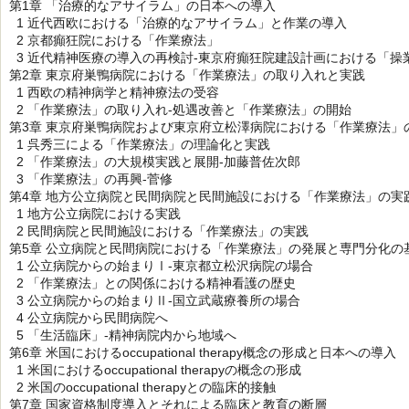
第1章 「治療的なアサイラム」の日本への導入
1 近代西欧における「治療的なアサイラム」と作業の導入
2 京都癲狂院における「作業療法」
3 近代精神医療の導入の再検討-東京府癲狂院建設計画における「操
第2章 東京府巣鴨病院における「作業療法」の取り入れと実践
1 西欧の精神病学と精神療法の受容
2 「作業療法」の取り入れ-処遇改善と「作業療法」の開始
第3章 東京府巣鴨病院および東京府立松澤病院における「作業療法」
1 呉秀三による「作業療法」の理論化と実践
2 「作業療法」の大規模実践と展開-加藤普佐次郎
3 「作業療法」の再興-菅修
第4章 地方公立病院と民間病院と民間施設における「作業療法」の実
1 地方公立病院における実践
2 民間病院と民間施設における「作業療法」の実践
第5章 公立病院と民間病院における「作業療法」の発展と専門分化の
1 公立病院からの始まりⅠ-東京都立松沢病院の場合
2 「作業療法」との関係における精神看護の歴史
3 公立病院からの始まりⅡ-国立武蔵療養所の場合
4 公立病院から民間病院へ
5 「生活臨床」-精神病院内から地域へ
第6章 米国におけるoccupational therapy概念の形成と日本への導入
1 米国におけるoccupational therapyの概念の形成
2 米国のoccupational therapyとの臨床的接触
第7章 国家資格制度導入とそれによる臨床と教育の断層