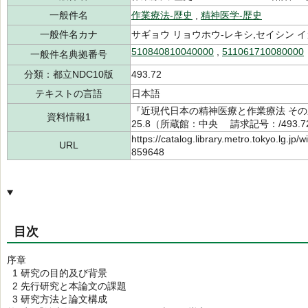
一般件名
作業療法-歴史
,
精神医学-歴史
一般件名カナ
サギョウ リョウホウ-レキシ,セイシン イ
510840810040000
,
511061710080000
一般件名典拠番号
分類：都立NDC10版
493.72
テキストの言語
日本語
『近現代日本の精神医療と作業療法 その
資料情報1
25.8（所蔵館：中央 請求記号：/493.72/
https://catalog.library.metro.tokyo.lg.jp
URL
859648
目次
序章
1 研究の目的及び背景
2 先行研究と本論文の課題
3 研究方法と論文構成