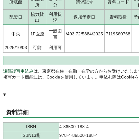
所蔵館
請求記号
資料コード
所
分
協力貸
利用状
配架日
返却予定日
資料取扱
予
出
況
一般図
中央
1F医療
/493.72/5384/2025
7119560768
書
2025/10/03
可能
利用可
遠隔複写申込み
は、東京都在住・在勤・在学の方からお受けいたしま
複写カート機能には、Cookieを使用しています。申込む際はCooki
資料詳細
ISBN
4-86500-188-4
ISBN13桁
978-4-86500-188-4