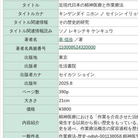
タイトル
近現代日本の精神医療と作業療法
タイトルカナ
キンゲンダイ ニホン ノ セイシン イリョ
タイトル関連情報
その歴史的研究
タイトル関連情報読み
ソノ レキシテキ ケンキュウ
著者名
幸 信歩
／著
110008524320000
著者名典拠番号
出版地
東京
出版者
生活書院
出版者カナ
セイカツ ショイン
出版年
2025.8
ページ数
390p
大きさ
21cm
価格
¥3800
精神医療における「作業を介在させた治
内容紹介
発生する以前から長い歴史をもっている
史を述べ、作業療法概念の変容過程を歴
一般件名
作業療法-歴史-ndlsh-001138058,精神医