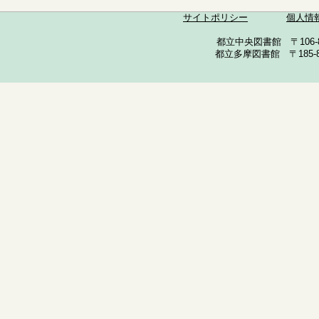
サイトポリシー
個人情
都立中央図書館 〒106-857
都立多摩図書館 〒185-852