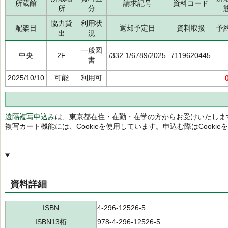
所蔵館
請求記号
資料コード
所
分
協力貸
利用状
配架日
返却予定日
資料取扱
予
出
況
一般図
中央
2F
/332.1/6789/2025
7119620445
書
2025/10/10
可能
利用可
遠隔複写申込み
は、東京都在住・在勤・在学の方からお受けいたしま
複写カート機能には、Cookieを使用しています。申込む際はCooki
資料詳細
ISBN
4-296-12526-5
ISBN13桁
978-4-296-12526-5