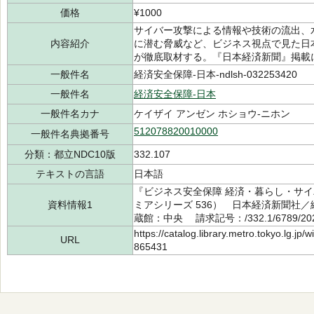
価格
¥1000
サイバー攻撃による情報や技術の流出、
内容紹介
に潜む脅威など、ビジネス視点で見た日
が徹底取材する。『日本経済新聞』掲載
一般件名
経済安全保障-日本-ndlsh-032253420
一般件名
経済安全保障-日本
一般件名カナ
ケイザイ アンゼン ホショウ-ニホン
512078820010000
一般件名典拠番号
分類：都立NDC10版
332.107
テキストの言語
日本語
『ビジネス安全保障 経済・暮らし・サ
資料情報1
ミアシリーズ 536） 日本経済新聞社／
蔵館：中央 請求記号：/332.1/6789/2
https://catalog.library.metro.tokyo.lg.jp
URL
865431