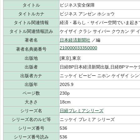
タイトル
ビジネス安全保障
タイトルカナ
ビジネス アンゼン ホショウ
タイトル関連情報
経済・暮らし・サイバー空間でいま起き
タイトル関連情報読み
ケイザイ クラシ サイバー クウカン デ イ
著者名
日本経済新聞社
／編
210000033350000
著者名典拠番号
出版地
[東京],東京
出版者
日経BP日本経済新聞出版,日経BPマーケ
出版者カナ
ニッケイ ビーピー ニホン ケイザイ シ
出版年
2025.9
ページ数
230p
大きさ
18cm
シリーズ名
日経プレミアシリーズ
シリーズ名のルビ等
ニッケイ プレミア シリーズ
シリーズ番号
536
シリーズ番号読み
536