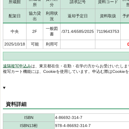
所蔵館
請求記号
資料コード
所
分
協力貸
利用状
配架日
返却予定日
資料取扱
予
出
況
一般図
中央
2F
/371.4/6585/2025
7119643753
書
2025/10/18
可能
利用可
遠隔複写申込み
は、東京都在住・在勤・在学の方からお受けいたしま
複写カート機能には、Cookieを使用しています。申込む際はCooki
資料詳細
ISBN
4-86692-314-7
ISBN13桁
978-4-86692-314-7