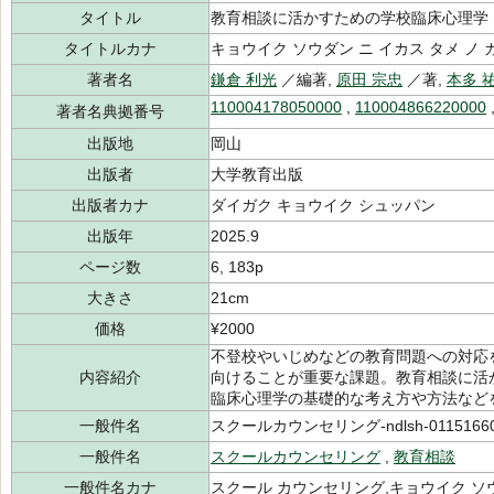
タイトル
教育相談に活かすための学校臨床心理学
タイトルカナ
キョウイク ソウダン ニ イカス タメ ノ
著者名
鎌倉 利光
／編著,
原田 宗忠
／著,
本多 
110004178050000
,
110004866220000
著者名典拠番号
出版地
岡山
出版者
大学教育出版
出版者カナ
ダイガク キョウイク シュッパン
出版年
2025.9
ページ数
6, 183p
大きさ
21cm
価格
¥2000
不登校やいじめなどの教育問題への対応
内容紹介
向けることが重要な課題。教育相談に活
臨床心理学の基礎的な考え方や方法など
一般件名
スクールカウンセリング-ndlsh-01151660,
一般件名
スクールカウンセリング
,
教育相談
一般件名カナ
スクール カウンセリング,キョウイク ソ