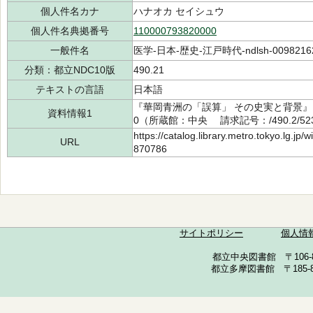
個人件名カナ
ハナオカ セイシュウ
個人件名典拠番号
110000793820000
一般件名
医学-日本-歴史-江戸時代-ndlsh-0098216
分類：都立NDC10版
490.21
テキストの言語
日本語
『華岡青洲の「誤算」 その史実と背景』 
資料情報1
0（所蔵館：中央 請求記号：/490.2/523
https://catalog.library.metro.tokyo.lg.jp
URL
870786
サイトポリシー
個人情
都立中央図書館 〒106-857
都立多摩図書館 〒185-852