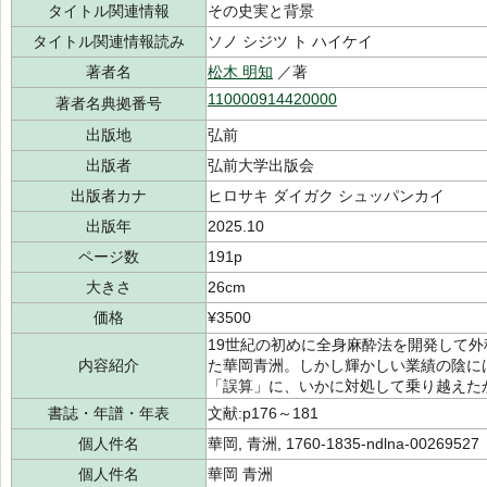
タイトル関連情報
その史実と背景
タイトル関連情報読み
ソノ シジツ ト ハイケイ
著者名
松木 明知
／著
110000914420000
著者名典拠番号
出版地
弘前
出版者
弘前大学出版会
出版者カナ
ヒロサキ ダイガク シュッパンカイ
出版年
2025.10
ページ数
191p
大きさ
26cm
価格
¥3500
19世紀の初めに全身麻酔法を開発して
内容紹介
た華岡青洲。しかし輝かしい業績の陰に
「誤算」に、いかに対処して乗り越えた
書誌・年譜・年表
文献:p176～181
個人件名
華岡, 青洲, 1760-1835-ndlna-00269527
個人件名
華岡 青洲