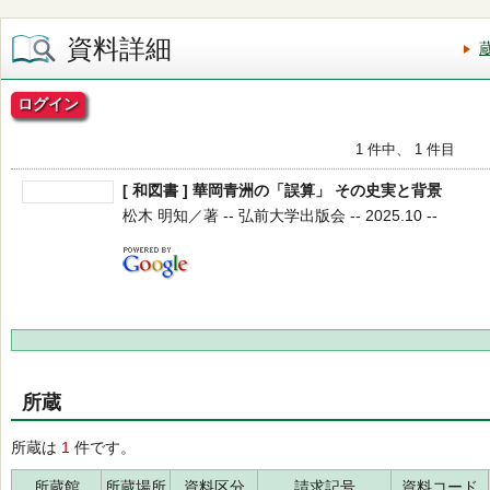
資料詳細
ログイン
1 件中、 1 件目
[ 和図書 ] 華岡青洲の「誤算」 その史実と背景
松木 明知／著 -- 弘前大学出版会 -- 2025.10 --
所蔵
所蔵は
1
件です。
所蔵館
所蔵場所
資料区分
請求記号
資料コード