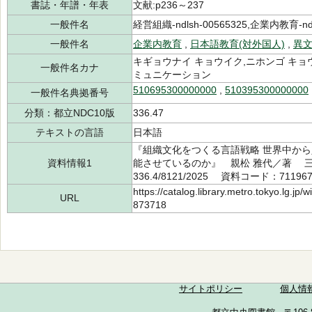
書誌・年譜・年表
文献:p236～237
一般件名
経営組織-ndlsh-00565325,企業内教育-ndl
一般件名
企業内教育
,
日本語教育(対外国人)
,
異
キギョウナイ キョウイク,ニホンゴ キョウ
一般件名カナ
ミュニケーション
510695300000000
,
510395300000000
一般件名典拠番号
分類：都立NDC10版
336.47
テキストの言語
日本語
『組織文化をつくる言語戦略 世界中か
資料情報1
能させているのか』 親松 雅代／著 三修
336.4/8121/2025 資料コード：71196
https://catalog.library.metro.tokyo.lg.jp
URL
873718
サイトポリシー
個人情