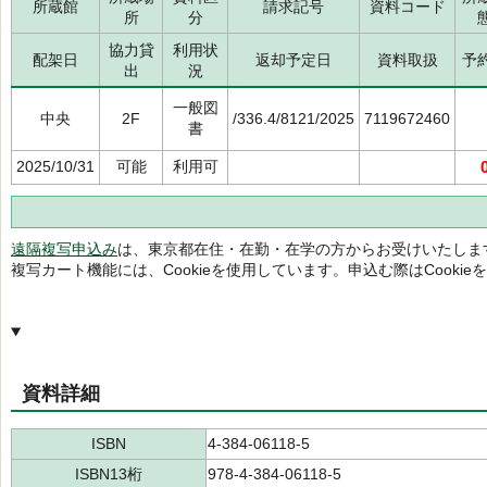
所蔵館
請求記号
資料コード
所
分
協力貸
利用状
配架日
返却予定日
資料取扱
予
出
況
一般図
中央
2F
/336.4/8121/2025
7119672460
書
2025/10/31
可能
利用可
遠隔複写申込み
は、東京都在住・在勤・在学の方からお受けいたしま
複写カート機能には、Cookieを使用しています。申込む際はCooki
資料詳細
ISBN
4-384-06118-5
ISBN13桁
978-4-384-06118-5