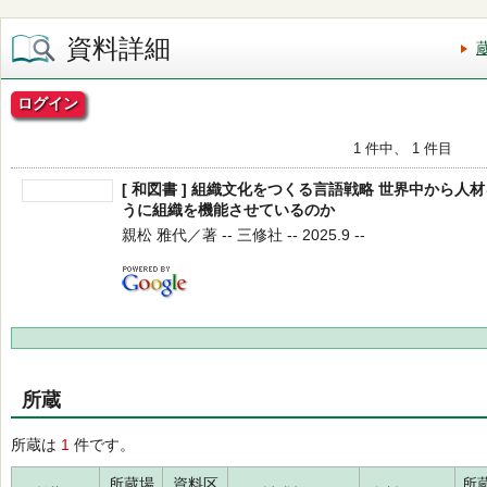
資料詳細
ログイン
1 件中、 1 件目
[ 和図書 ] 組織文化をつくる言語戦略 世界中から
うに組織を機能させているのか
親松 雅代／著 -- 三修社 -- 2025.9 --
所蔵
所蔵は
1
件です。
所蔵場
資料区
所