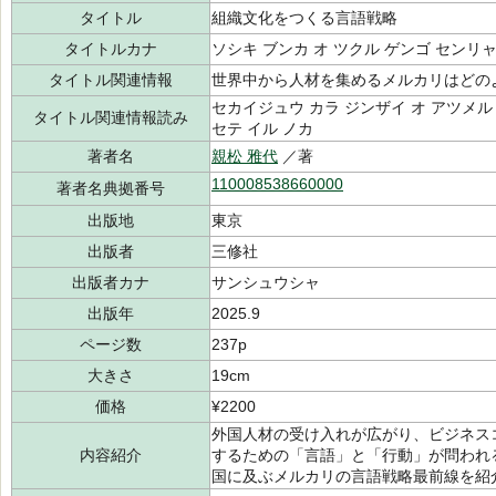
タイトル
組織文化をつくる言語戦略
タイトルカナ
ソシキ ブンカ オ ツクル ゲンゴ センリ
タイトル関連情報
世界中から人材を集めるメルカリはどの
セカイジュウ カラ ジンザイ オ アツメル 
タイトル関連情報読み
セテ イル ノカ
著者名
親松 雅代
／著
110008538660000
著者名典拠番号
出版地
東京
出版者
三修社
出版者カナ
サンシュウシャ
出版年
2025.9
ページ数
237p
大きさ
19cm
価格
¥2200
外国人材の受け入れが広がり、ビジネス
内容紹介
するための「言語」と「行動」が問われ
国に及ぶメルカリの言語戦略最前線を紹