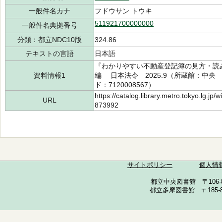
一般件名カナ
フドウサン トウキ
511921700000000
一般件名典拠番号
分類：都立NDC10版
324.86
テキストの言語
日本語
『わかりやすい不動産登記簿の見方・読
資料情報1
編 日本法令 2025.9（所蔵館：中央 請求
ド：7120008567）
https://catalog.library.metro.tokyo.lg.jp
URL
873992
サイトポリシー
個人情
都立中央図書館 〒106-857
都立多摩図書館 〒185-852