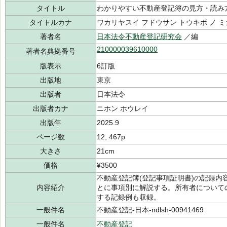
タイトル
わかりやすい不動産登記簿の見方・読み
タイトルカナ
ワカリヤスイ フドウサン トウキボ ノ ミ
著者名
日本法令不動産登記研究会
／編
210000039610000
著者名典拠番号
版表示
6訂版
出版地
東京
出版者
日本法令
出版者カナ
ニホン ホウレイ
出版年
2025.9
ページ数
12, 467p
大きさ
21cm
価格
¥3500
不動産登記簿(登記事項証明書)の記録
内容紹介
とに事項別に解説する。所有者について
する記録例も収録。
一般件名
不動産登記-日本-ndlsh-00941469
一般件名
不動産登記