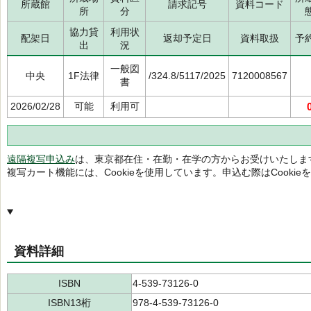
所蔵館
請求記号
資料コード
所
分
協力貸
利用状
配架日
返却予定日
資料取扱
予
出
況
一般図
中央
1F法律
/324.8/5117/2025
7120008567
書
2026/02/28
可能
利用可
遠隔複写申込み
は、東京都在住・在勤・在学の方からお受けいたしま
複写カート機能には、Cookieを使用しています。申込む際はCooki
資料詳細
ISBN
4-539-73126-0
ISBN13桁
978-4-539-73126-0