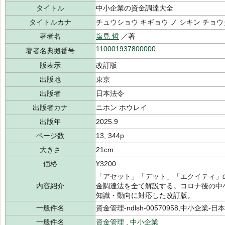
タイトル
中小企業の資金調達大全
タイトルカナ
チュウショウ キギョウ ノ シキン チョウ
著者名
塩見 哲
／著
110001937800000
著者名典拠番号
版表示
改訂版
出版地
東京
出版者
日本法令
出版者カナ
ニホン ホウレイ
出版年
2025.9
ページ数
13, 344p
大きさ
21cm
価格
¥3200
「アセット」「デット」「エクイティ」
内容紹介
金調達法を全て解説する。コロナ後の中
知識・動向に対応した改訂版。
一般件名
資金管理-ndlsh-00570958,中小企業-日本-n
一般件名
資金管理
,
中小企業