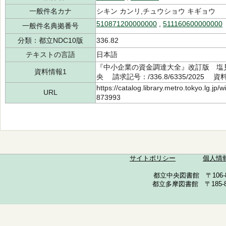
一般件名カナ
シキン カンリ,チュウショウ キギョウ
510871200000000
,
511160600000000
一般件名典拠番号
分類：都立NDC10版
336.82
テキストの言語
日本語
『中小企業の資金調達大全』改訂版 塩見
資料情報1
央 請求記号：/336.8/6335/2025 資
https://catalog.library.metro.tokyo.lg.jp
URL
873993
サイトポリシー
個人情
都立中央図書館 〒106-857
都立多摩図書館 〒185-852