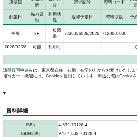
所蔵館
請求記号
資料コード
所
分
協力貸
利用状
配架日
返却予定日
資料取扱
予
出
況
一般図
中央
2F
/336.8/6335/2025
7120001038
書
2026/02/28
可能
利用可
遠隔複写申込み
は、東京都在住・在勤・在学の方からお受けいたしま
複写カート機能には、Cookieを使用しています。申込む際はCooki
資料詳細
ISBN
4-539-73128-4
ISBN13桁
978-4-539-73128-4