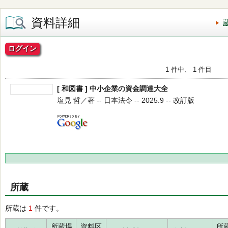
資料詳細
ログイン
1 件中、 1 件目
[ 和図書 ] 中小企業の資金調達大全
塩見 哲／著 -- 日本法令 -- 2025.9 -- 改訂版
所蔵
所蔵は
1
件です。
所蔵場
資料区
所