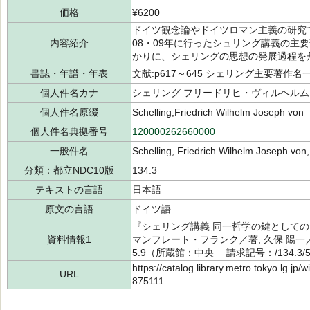
価格
¥6200
ドイツ観念論やドイツロマン主義の研究
内容紹介
08・09年に行ったシュリング講義の主
かりに、シェリングの思想の発展過程を
書誌・年譜・年表
文献:p617～645 シェリング主要著作名一覧
個人件名カナ
シェリング フリードリヒ・ヴィルヘル
個人件名原綴
Schelling,Friedrich Wilhelm Joseph von
個人件名典拠番号
120000262660000
一般件名
Schelling, Friedrich Wilhelm Joseph vo
分類：都立NDC10版
134.3
テキストの言語
日本語
原文の言語
ドイツ語
『シェリング講義 同一哲学の鍵として
資料情報1
マンフレート・フランク／著, 久保 陽一／
5.9（所蔵館：中央 請求記号：/134.3/50
https://catalog.library.metro.tokyo.lg.jp
URL
875111