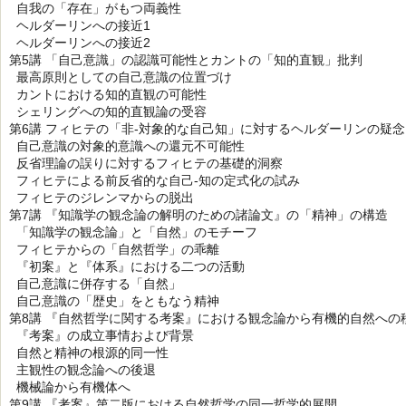
自我の「存在」がもつ両義性
ヘルダーリンへの接近1
ヘルダーリンへの接近2
第5講 「自己意識」の認識可能性とカントの「知的直観」批判
最高原則としての自己意識の位置づけ
カントにおける知的直観の可能性
シェリングへの知的直観論の受容
第6講 フィヒテの「非-対象的な自己知」に対するヘルダーリンの疑念
自己意識の対象的意識への還元不可能性
反省理論の誤りに対するフィヒテの基礎的洞察
フィヒテによる前反省的な自己-知の定式化の試み
フィヒテのジレンマからの脱出
第7講 『知識学の観念論の解明のための諸論文』の「精神」の構造
「知識学の観念論」と「自然」のモチーフ
フィヒテからの「自然哲学」の乖離
『初案』と『体系』における二つの活動
自己意識に併存する「自然」
自己意識の「歴史」をともなう精神
第8講 『自然哲学に関する考案』における観念論から有機的自然への
『考案』の成立事情および背景
自然と精神の根源的同一性
主観性の観念論への後退
機械論から有機体へ
第9講 『考案』第二版における自然哲学の同一哲学的展開