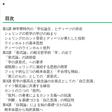
目次
第1講 神学寮時代の「学位論文」とディーツの存在
シェリングの哲学の学びの始まり
シェリングのカント受容とディーツが果たした役割
ラインホルトの基本思想
ディーツのラインホルト批判
第2講 『形式論』の根元哲学的「学」の企て
『形式論』の諸前提
「学の原形式」への要求
成熟期シェリングに連続する思想の萌芽
フィヒテ的な三つの根本命題と「不合理な帰結」
「第三のもの」としての「原形式」
第3講 哲学の最高点と観念論の出発点としての「自己意識」
ドイツ観念論に共通する確信
カントの三つの『批判』
『批判』の著者によるカント主義への抗議
「判断」を基礎づける「自己意識」の明証性
第4講 『自我論』による知の基礎づけの試み
根本命題から知的直観へ