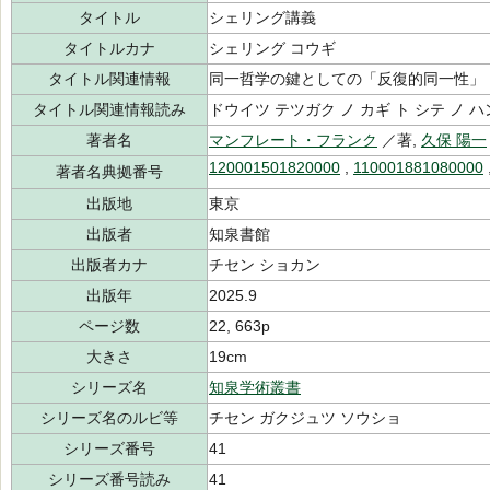
タイトル
シェリング講義
タイトルカナ
シェリング コウギ
タイトル関連情報
同一哲学の鍵としての「反復的同一性」
タイトル関連情報読み
ドウイツ テツガク ノ カギ ト シテ ノ
著者名
マンフレート・フランク
／著,
久保 陽一
120001501820000
,
110001881080000
著者名典拠番号
出版地
東京
出版者
知泉書館
出版者カナ
チセン ショカン
出版年
2025.9
ページ数
22, 663p
大きさ
19cm
シリーズ名
知泉学術叢書
シリーズ名のルビ等
チセン ガクジュツ ソウショ
シリーズ番号
41
シリーズ番号読み
41