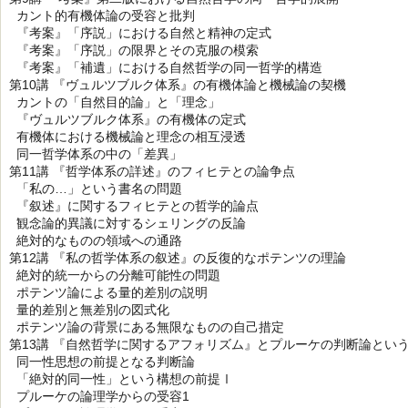
カント的有機体論の受容と批判
『考案』「序説」における自然と精神の定式
『考案』「序説」の限界とその克服の模索
『考案』「補遺」における自然哲学の同一哲学的構造
第10講 『ヴュルツブルク体系』の有機体論と機械論の契機
カントの「自然目的論」と「理念」
『ヴュルツブルク体系』の有機体の定式
有機体における機械論と理念の相互浸透
同一哲学体系の中の「差異」
第11講 『哲学体系の詳述』のフィヒテとの論争点
「私の…」という書名の問題
『叙述』に関するフィヒテとの哲学的論点
観念論的異議に対するシェリングの反論
絶対的なものの領域への通路
第12講 『私の哲学体系の叙述』の反復的なポテンツの理論
絶対的統一からの分離可能性の問題
ポテンツ論による量的差別の説明
量的差別と無差別の図式化
ポテンツ論の背景にある無限なものの自己措定
第13講 『自然哲学に関するアフォリズム』とプルーケの判断論とい
同一性思想の前提となる判断論
「絶対的同一性」という構想の前提Ⅰ
プルーケの論理学からの受容1