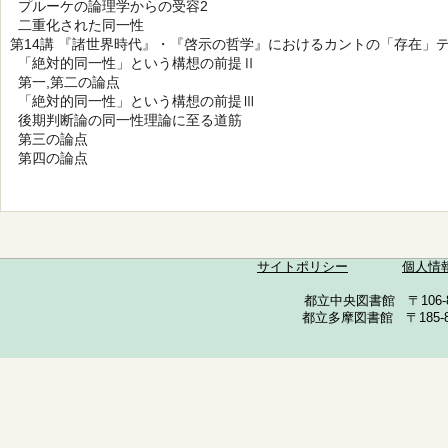
プルーケの論理学からの受容2
二重化された同一性
第14講 『諸世界時代』・『啓示の哲学』におけるカントの「存在」
「絶対的同一性」という構想の前提Ⅱ
第一,第二の論点
「絶対的同一性」という構想の前提Ⅲ
後期判断論の同一性理論に至る道筋
第三の論点
第四の論点
サイトポリシー
個人情
都立中央図書館 〒106-857
都立多摩図書館 〒185-852