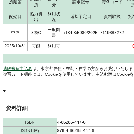
所蔵館
請求記号
資料コード
所
分
協力貸
利用状
配架日
返却予定日
資料取扱
予
出
況
一般図
中央
3階C
/134.3/5080/2025
7119688272
書
2025/10/31
可能
利用可
遠隔複写申込み
は、東京都在住・在勤・在学の方からお受けいたしま
複写カート機能には、Cookieを使用しています。申込む際はCooki
資料詳細
ISBN
4-86285-447-6
ISBN13桁
978-4-86285-447-6