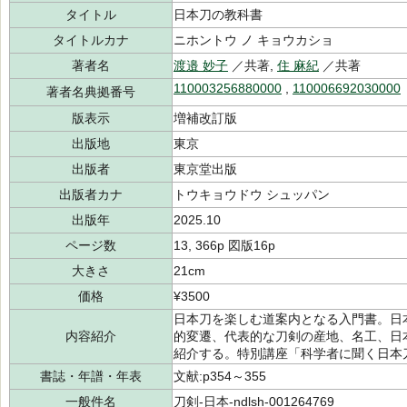
タイトル
日本刀の教科書
タイトルカナ
ニホントウ ノ キョウカショ
著者名
渡邉 妙子
／共著,
住 麻紀
／共著
110003256880000
,
110006692030000
著者名典拠番号
版表示
増補改訂版
出版地
東京
出版者
東京堂出版
出版者カナ
トウキョウドウ シュッパン
出版年
2025.10
ページ数
13, 366p 図版16p
大きさ
21cm
価格
¥3500
日本刀を楽しむ道案内となる入門書。日
内容紹介
的変遷、代表的な刀剣の産地、名工、日
紹介する。特別講座「科学者に聞く日本
書誌・年譜・年表
文献:p354～355
一般件名
刀剣-日本-ndlsh-001264769