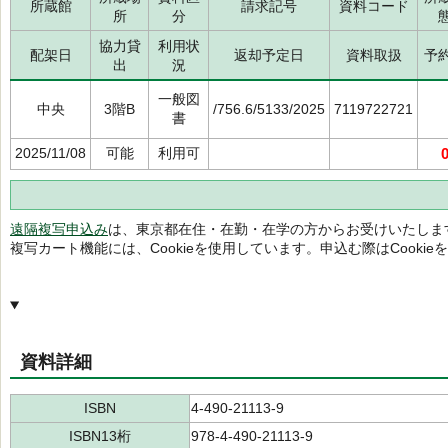
所蔵館
請求記号
資料コード
所
分
協力貸
利用状
配架日
返却予定日
資料取扱
予
出
況
一般図
中央
3階B
/756.6/5133/2025
7119722721
書
2025/11/08
可能
利用可
遠隔複写申込み
は、東京都在住・在勤・在学の方からお受けいたしま
複写カート機能には、Cookieを使用しています。申込む際はCooki
資料詳細
ISBN
4-490-21113-9
ISBN13桁
978-4-490-21113-9