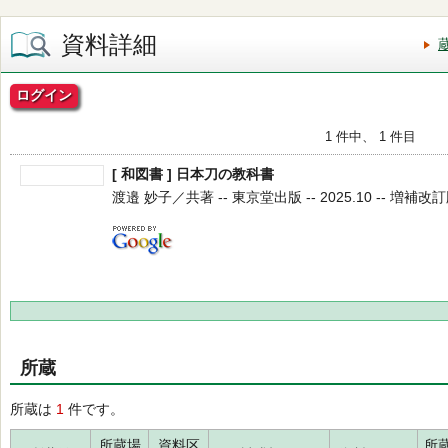
資料詳細
ログイン
1 件中、 1 件目
[ 和図書 ] 日本刀の教科書
渡邉 妙子／共著 -- 東京堂出版 -- 2025.10 -- 増補改
所蔵
所蔵は
1
件です。
所蔵場
資料区
所