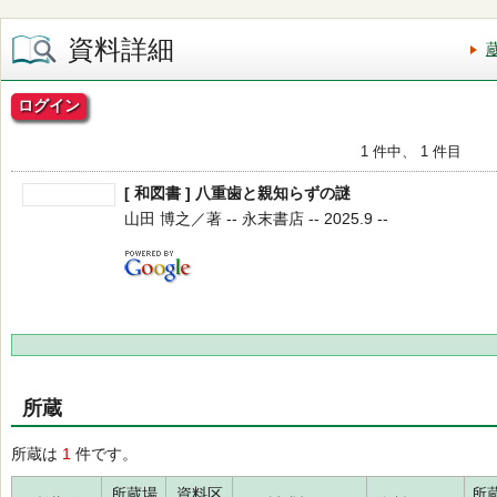
資料詳細
ログイン
1 件中、 1 件目
[ 和図書 ] 八重歯と親知らずの謎
山田 博之／著 -- 永末書店 -- 2025.9 --
所蔵
所蔵は
1
件です。
所蔵場
資料区
所