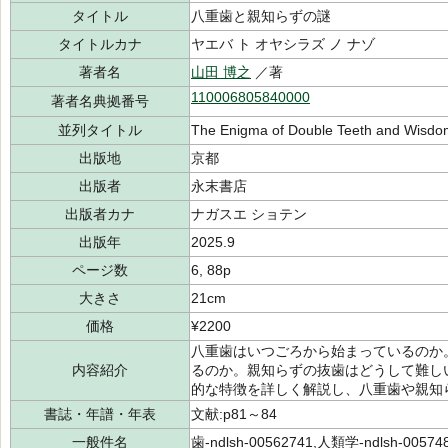
タイトル
八重歯と親知らずの謎
タイトルカナ
ヤエバ ト オヤシラズ ノ ナゾ
著者名
山田 博之
／著
110006805840000
著者名典拠番号
並列タイトル
The Enigma of Double Teeth and Wisdo
出版地
京都
出版者
永末書店
出版者カナ
ナガスエ ショテン
出版年
2025.9
ページ数
6, 88p
大きさ
21cm
価格
¥2200
八重歯はいつごろから始まっているのか
内容紹介
るのか。親知らずの抜歯はどうして難し
的な特徴を詳しく解説し、八重歯や親知
書誌・年譜・年表
文献:p81～84
一般件名
歯-ndlsh-00562741,人類学-ndlsh-00574