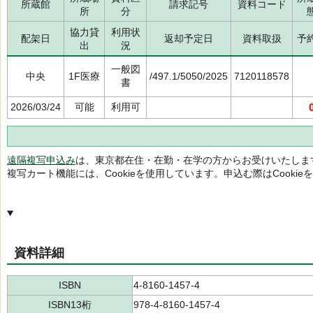
所蔵館
請求記号
資料コード
所
分
協力貸
利用状
配架日
返却予定日
資料取扱
予
出
況
一般図
中央
1F医療
/497.1/5050/2025
7120118578
書
2026/03/24
可能
利用可
遠隔複写申込み
は、東京都在住・在勤・在学の方からお受けいたしま
複写カート機能には、Cookieを使用しています。申込む際はCooki
資料詳細
ISBN
4-8160-1457-4
ISBN13桁
978-4-8160-1457-4