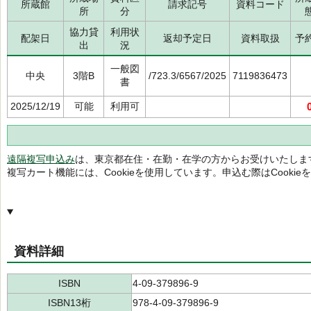
所蔵館
請求記号
資料コード
所
分
協力貸
利用状
配架日
返却予定日
資料取扱
予
出
況
一般図
中央
3階B
/723.3/6567/2025
7119836473
書
2025/12/19
可能
利用可
遠隔複写申込み
は、東京都在住・在勤・在学の方からお受けいたしま
複写カート機能には、Cookieを使用しています。申込む際はCooki
資料詳細
ISBN
4-09-379896-9
ISBN13桁
978-4-09-379896-9