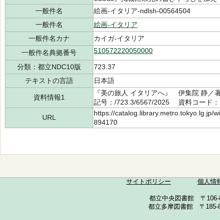
一般件名
絵画-イタリア-ndlsh-00564504
一般件名
絵画-イタリア
一般件名カナ
カイガ-イタリア
510572220050000
一般件名典拠番号
分類：都立NDC10版
723.37
テキストの言語
日本語
『美の旅人 イタリアへ』 伊集院 静／著
資料情報1
記号：/723.3/6567/2025 資料コード：7
https://catalog.library.metro.tokyo.lg.jp
URL
894170
サイトポリシー
個人情
都立中央図書館 〒106-857
都立多摩図書館 〒185-852