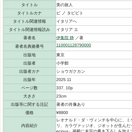
タイトル
美の旅人
タイトルカナ
ビ ノ タビビト
タイトル関連情報
イタリアへ
タイトル関連情報読み
イタリア エ
著者名
伊集院 静
／著
110001128790000
著者名典拠番号
出版地
東京
出版者
小学館
出版者カナ
ショウガクカン
出版年
2025.11
ページ数
337, 10p
大きさ
23cm
出版等に関する注記
著者の肖像あり
価格
¥8800
レオナルド・ダ・ヴィンチを中心に、ミ
内容紹介
リ、カラヴァッジオ、ジオットが生んだ
ecious』掲載に未完の書き下ろしを加