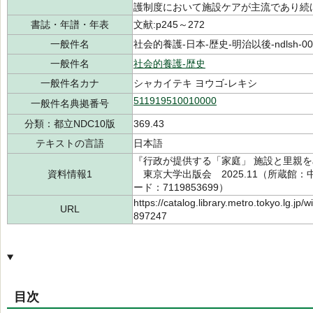
護制度において施設ケアが主流であり続
書誌・年譜・年表
文献:p245～272
一般件名
社会的養護-日本-歴史-明治以後-ndlsh-001
一般件名
社会的養護-歴史
一般件名カナ
シャカイテキ ヨウゴ-レキシ
511919510010000
一般件名典拠番号
分類：都立NDC10版
369.43
テキストの言語
日本語
『行政が提供する「家庭」 施設と里親を
資料情報1
東京大学出版会 2025.11（所蔵館：中央 
ード：7119853699）
https://catalog.library.metro.tokyo.lg.jp
URL
897247
目次