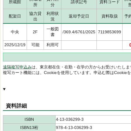
所蔵館
請求記号
資料コード
所
分
協力貸
利用状
配架日
返却予定日
資料取扱
予
出
況
一般図
中央
2F
/369.4/6761/2025
7119853699
書
2025/12/19
可能
利用可
遠隔複写申込み
は、東京都在住・在勤・在学の方からお受けいたしま
複写カート機能には、Cookieを使用しています。申込む際はCooki
資料詳細
ISBN
4-13-036299-3
ISBN13桁
978-4-13-036299-3