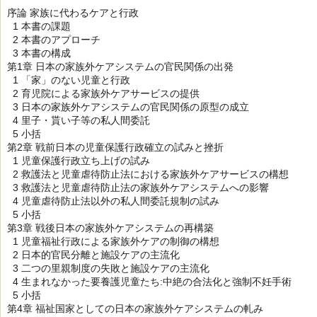
序論 家族に代わるケアと行政
1 本書の課題
2 本書のアプローチ
3 本書の構成
第1章 日本の家族外ケアシステムの官民関係の出発
1 「家」のない児童と行政
2 育児院による家族外ケアサービスの提供
3 日本の家族外ケアシステムの官民関係の原型の成立
4 里子・貰い子等の私人間委託
5 小括
第2章 戦前日本の児童保護行政確立の試みと挫折
1 児童保護行政立ち上げの試み
2 救護法と児童虐待防止法における家族外ケアサービスの構想
3 救護法と児童虐待防止法の家族外ケアシステムへの影響
4 児童虐待防止法以外の私人間委託規制の試み
5 小括
第3章 戦後日本の家族外ケアシステムの再構築
1 児童福祉行政による家族外ケアの制御の構想
2 日本的官民分離と施設ケアの主流化
3 二つの里親制度の失敗と施設ケアの主流化
4 生まれなかった要養護児童たち:中絶の合法化と強制不妊手術
5 小括
第4章 福祉国家としての日本の家族外ケアシステムの軋み