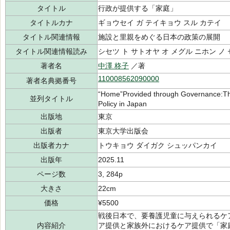
タイトル
行政が提供する「家庭」
タイトルカナ
ギョウセイ ガ テイキョウ スル カテイ
タイトル関連情報
施設と里親をめぐる日本の政策の展開
タイトル関連情報読み
シセツ ト サトオヤ オ メグル ニホン ノ
著者名
中澤 柊子
／著
110008562090000
著者名典拠番号
“Home”Provided through Governance:The
並列タイトル
Policy in Japan
出版地
東京
出版者
東京大学出版会
出版者カナ
トウキョウ ダイガク シュッパンカイ
出版年
2025.11
ページ数
3, 284p
大きさ
22cm
価格
¥5500
戦後日本で、要養護児童に与えられるケ
内容紹介
ア提供と家族外におけるケア提供で「家