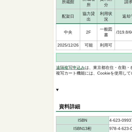
所蔵館
請
所
分
協力貸
利用状
配架日
返却
出
況
一般図
中央
2F
/319.8/
書
2025/12/26
可能
利用可
遠隔複写申込み
は、東京都在住・在勤・
複写カート機能には、Cookieを使用し
資料詳細
ISBN
4-623-0993
ISBN13桁
978-4-623-