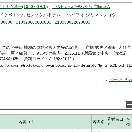
ベトナム戦争(1960～1975)
,
「ベトナムに平和を!」市民連合
ドウ,ベトナム センソウ,ベトナム ニ ヘイワ オ シミン レンゴウ
000000
,
510328600000000
,
210000022670000
てのベ平連 地域の運動経験と未完の記憶』 市橋 秀夫／編著, 大野 光
 平井 一臣／編著 ミネルヴァ書房 2025.11（所蔵館：中央 請求記
/6048/2025 資料コード：7119881011）
log.library.metro.tokyo.lg.jp/winj/opac/switch-detail.do?lang=ja&bibid=11
ページの先
著者名ヨ
ペ
内容ヨミ
著者名
ミ
ジ