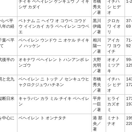
チイキ ベヘイレン ケンキュウ ノ イギ
市橋
イチハ
1-
シザ カダイ
秀夫
シ ヒデ
／著
オ
からベ平
ベトナム ニ ヘイワ オ コウベ コウド
黒川
クロカ
37
八年の経
ウ イインカイ カラ ベヘイレン コウベ
伊織
ワ イオ
69
エ
／著
リ
千葉ベ平
ベヘイレン ウンドウ ニ オケル チイキ
相川
アイカ
71
て
ノ ハッケン
陽一
ワ ヨウ
92
／著
イチ
代後半の
オキナワ ベヘイレン ト ハンアンポ レ
大野
オオノ
99
ンゴウ
光明
ミツア
12
／著
キ
岡と北九
ベヘイレン ニ トッテ ノ センキュウヒ
市橋
イチハ
14
ャクロクジュウハチネン
秀夫
シ ヒデ
17
／著
オ
縦断日米
キャラバン カラ ミル チイキ ベヘイレ
平井
ヒライ
17
ン
一臣
カズオ
19
／著
ミ
を中心に
ベヘイレン ト オンナタチ
港 那
ミナト
19
央／
ナオ
22
著