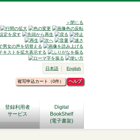
＞閉じる
日本語
English
複写申込カート（0件）
ヘルプ
登録利用者
Digital
サービス
BookShelf
(電子書架)