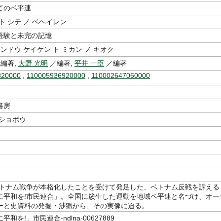
てのベ平連
ト シテ ノ ベヘイレン
経験と未完の記憶
ウンドウ ケイケン ト ミカン ノ キオク
編著,
大野 光明
／編著,
平井 一臣
／編著
820000
,
110005936920000
,
110002647060000
書房
 ショボウ
、ベトナム戦争が本格化したことを受けて発足した、ベトナム反戦を訴える
に平和を!市民連合」。全国に簇生した運動を地域ベ平連と名づけ、オー
ーと史資料の発掘・渉猟から、その実像に迫る。
和を!」市民連合-ndlna-00627889