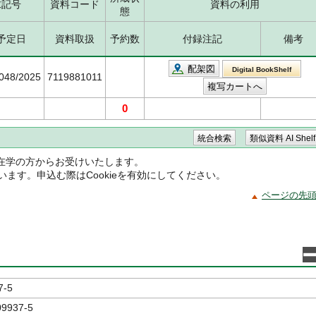
求記号
資料コード
資料の利用
態
予定日
資料取扱
予約数
付録注記
備考
配架図
Digital BookShelf
6048/2025
7119881011
0
在学の方からお受けいたします。
ています。申込む際はCookieを有効にしてください。
ページの先
7-5
09937-5