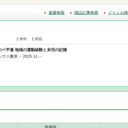
蔵書検索
雑誌記事検索
ジャンル検
1 件中、 1 件目
してのベ平連 地域の運動経験と未完の記憶
書房 -- 2025.11 --
所蔵状