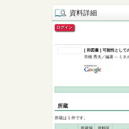
資料詳細
ログイン
[ 和図書 ] 可能性と
市橋 秀夫／編著 -- ミネルヴァ
所蔵
所蔵は
1
件です。
所蔵場
資料区