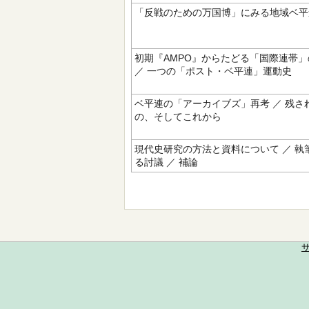
「反戦のための万国博」にみる地域ベ平
初期『AMPO』からたどる「国際連帯
／ 一つの「ポスト・ベ平連」運動史
ベ平連の「アーカイブズ」再考 ／ 残さ
の、そしてこれから
現代史研究の方法と資料について ／ 執
る討議 ／ 補論