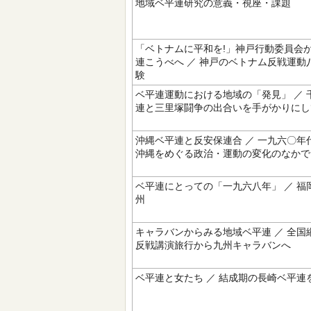
地域ベ平連研究の意義・視座・課題
「ベトナムに平和を!」神戸行動委員会
連こうべへ ／ 神戸のベトナム反戦運動
験
ベ平連運動における地域の「発見」 ／ 
連と三里塚闘争の出合いを手がかりにし
沖縄ベ平連と反安保連合 ／ 一九六〇年
沖縄をめぐる政治・運動の変化のなかで
ベ平連にとっての「一九六八年」 ／ 福
州
キャラバンからみる地域ベ平連 ／ 全国
反戦講演旅行から九州キャラバンへ
ベ平連と女たち ／ 結成期の長崎ベ平連