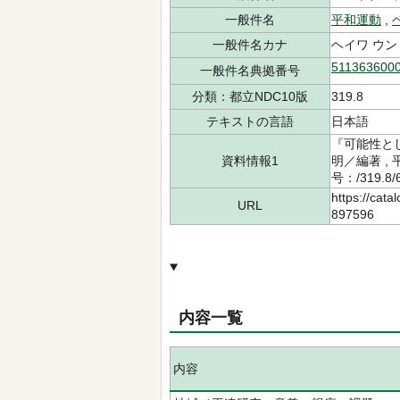
一般件名
平和運動
,
一般件名カナ
ヘイワ ウン
511363600
一般件名典拠番号
分類：都立NDC10版
319.8
テキストの言語
日本語
『可能性とし
資料情報1
明／編著 ,
号：/319.8
https://cata
URL
897596
内容一覧
内容