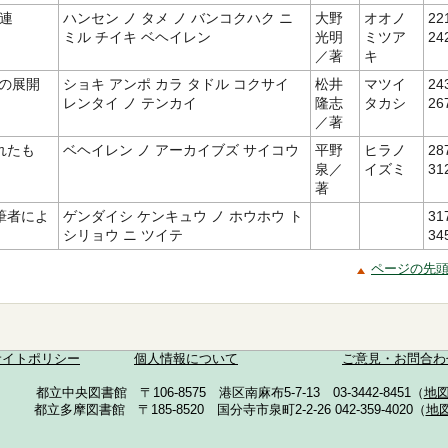
連
ハンセン ノ タメ ノ バンコクハク ニ
大野
オオノ
22
ミル チイキ ベヘイレン
光明
ミツア
24
／著
キ
」の展開
ショキ アンポ カラ タドル コクサイ
松井
マツイ
24
レンタイ ノ テンカイ
隆志
タカシ
26
／著
れたも
ベヘイレン ノ アーカイブズ サイコウ
平野
ヒラノ
28
泉／
イズミ
31
著
筆者によ
ゲンダイシ ケンキュウ ノ ホウホウ ト
31
シリョウ ニ ツイテ
34
ページの先
サイトポリシー
個人情報について
ご意見・お問合わ
都立中央図書館 〒106-8575 港区南麻布5-7-13 03-3442-8451（
地
都立多摩図書館 〒185-8520 国分寺市泉町2-2-26 042-359-4020（
地