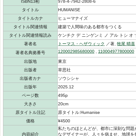
ISBN13桁
978-4-7942-2808-6
タイトル
HUMANISE
タイトルカナ
ヒューマナイズ
タイトル関連情報
建築で人間味のある都市をつくる
タイトル関連情報読み
ケンチク デ ニンゲンミ ノ アル トシ オ
著者名
トーマス・ヘザウィック
／著,
牧尾 晴喜
120002985680000
,
110004977800000
著者名典拠番号
出版地
東京
出版者
草思社
出版者カナ
ソウシシャ
出版年
2025.12
ページ数
495p
大きさ
20cm
原タイトル注記
原タイトル:Humanise
価格
¥4500
私たちのほとんどが、都市に深刻な問題
内容紹介
なデザイナーが、人々を病ませ、地球を