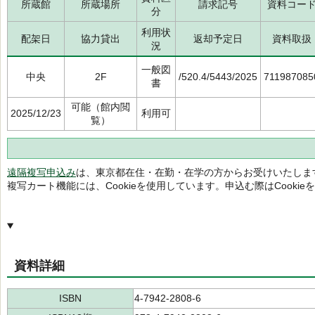
所蔵館
所蔵場所
請求記号
資料コー
分
利用状
配架日
協力貸出
返却予定日
資料取扱
況
一般図
中央
2F
/520.4/5443/2025
711987085
書
可能（館内閲
2025/12/23
利用可
覧）
遠隔複写申込み
は、東京都在住・在勤・在学の方からお受けいたしま
複写カート機能には、Cookieを使用しています。申込む際はCooki
資料詳細
ISBN
4-7942-2808-6