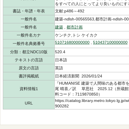
をすべての人にとってより良いものにす
書誌・年譜・年表
文献:p486～492
一般件名
建築-ndlsh-00565563,都市計画-ndlsh-00
一般件名
建築
,
都市計画
一般件名カナ
ケンチク,トシ ケイカク
510716800000000
,
510437100000000
一般件名典拠番号
分類：都立NDC10版
520.4
テキストの言語
日本語
原文の言語
英語
書評掲載紙
日本経済新聞 2026/01/24
『HUMANISE 建築で人間味のある都
資料情報1
尾 晴喜／訳 草思社 2025.12（所蔵館：
料コード：7119870850）
https://catalog.library.metro.tokyo.lg.jp
URL
900282