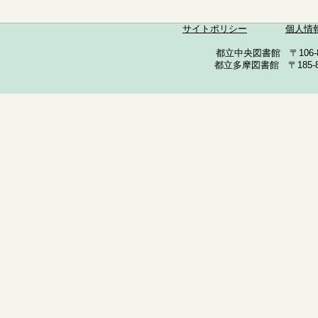
サイトポリシー
個人情
都立中央図書館 〒106-857
都立多摩図書館 〒185-852