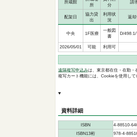
所蔵館
請
所
分
協力貸
利用状
配架日
返却
出
況
一般図
中央
1F医療
D/498.1
書
2026/05/01
可能
利用可
遠隔複写申込み
は、東京都在住・在勤・
複写カート機能には、Cookieを使用し
資料詳細
ISBN
4-88510-64
ISBN13桁
978-4-8851