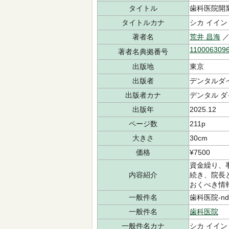
タイトル
歯科医院開業
タイトルカナ
シカ イイン
著者名
荒井 昌海
／
110006309
著者名典拠番号
出版地
東京
出版者
デンタルダ
出版者カナ
デンタル 
出版年
2025.12
ページ数
211p
大きさ
30cm
価格
¥7500
資金繰り、
内容紹介
続き、院長
おくべき情
一般件名
歯科医院-ndls
一般件名
歯科医院
一般件名カナ
シカ イイン