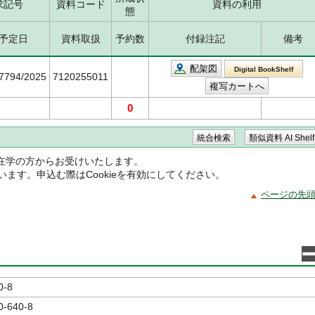
求記号
資料コード
資料の利用
態
予定日
資料取扱
予約数
付録注記
備考
配架図
Digital BookShelf
/7794/2025
7120255011
0
在学の方からお受けいたします。
ています。申込む際はCookieを有効にしてください。
ページの先
0-8
0-640-8