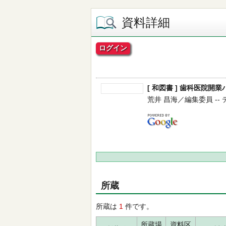
資料詳細
ログイン
[ 和図書 ] 歯科医院開業
荒井 昌海／編集委員 -- デ
所蔵
所蔵は
1
件です。
所蔵場
資料区