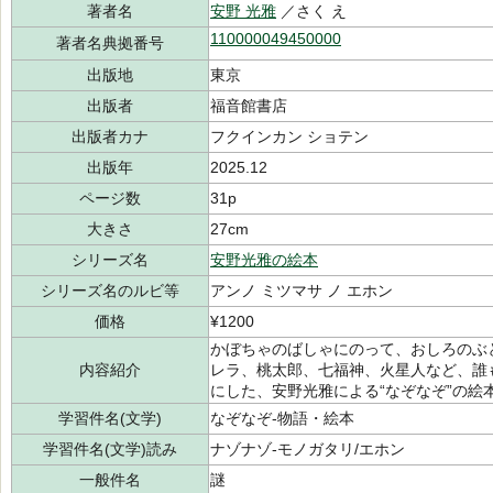
著者名
安野 光雅
／さく え
110000049450000
著者名典拠番号
出版地
東京
出版者
福音館書店
出版者カナ
フクインカン ショテン
出版年
2025.12
ページ数
31p
大きさ
27cm
シリーズ名
安野光雅の絵本
シリーズ名のルビ等
アンノ ミツマサ ノ エホン
価格
¥1200
かぼちゃのばしゃにのって、おしろのぶ
内容紹介
レラ、桃太郎、七福神、火星人など、誰
にした、安野光雅による“なぞなぞ”の絵
学習件名(文学)
なぞなぞ-物語・絵本
学習件名(文学)読み
ナゾナゾ-モノガタリ/エホン
一般件名
謎