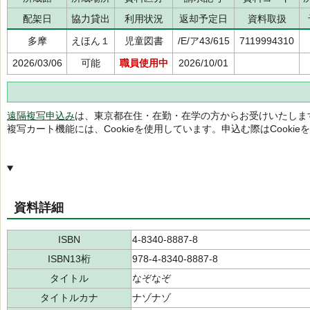
配架日
協力貸出
利用状況
返却予定日
資料取扱
多摩
えほん１
児童図書
/E/ア43/615
7119994310
2026/03/06
可能
職員使用中
2026/10/01
遠隔複写申込み
は、東京都在住・在勤・在学の方からお受けいたしま
複写カート機能には、Cookieを使用しています。申込む際はCooki
資料詳細
ISBN
4-8340-8887-8
ISBN13桁
978-4-8340-8887-8
タイトル
なぞなぞ
タイトルカナ
ナゾナゾ