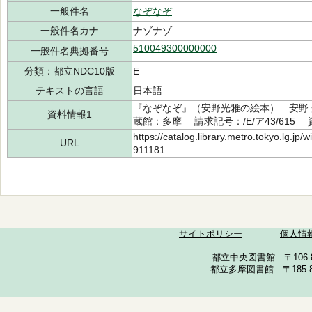
一般件名
なぞなぞ
一般件名カナ
ナゾナゾ
510049300000000
一般件名典拠番号
分類：都立NDC10版
E
テキストの言語
日本語
『なぞなぞ』（安野光雅の絵本） 安野 光
資料情報1
蔵館：多摩 請求記号：/E/ア43/615 資
https://catalog.library.metro.tokyo.lg.jp
URL
911181
サイトポリシー
個人情
都立中央図書館 〒106-857
都立多摩図書館 〒185-852