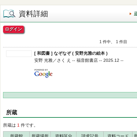
資料詳細
ログイン
1 件中、 1 件目
[ 和図書 ] なぞなぞ ( 安野光雅の絵本 )
安野 光雅／さく え -- 福音館書店 -- 2025.12 --
所蔵
所蔵は
1
件です。
所蔵館
所蔵場所
資料区分
請求記号
資料コード