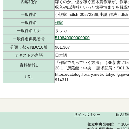
内容紹介
稼ぐのか。億を稼ぐ直木賞作家が、作家
収入や出演料といった懐事情までを解説
一般件名
小説家-ndlsh-00572288,小説-作法-ndlsh-
一般件名
作家
一般件名カナ
サッカ
510840300000000
一般件名典拠番号
分類：都立NDC10版
901.307
テキストの言語
日本語
『作家で食っていく方法』（SB新書 71
資料情報1
26.1（所蔵館：中央 請求記号：/901.3/5
https://catalog.library.metro.tokyo.lg.jp
URL
914311
サイトポリシー
個人情
都立中央図書館 〒106-857