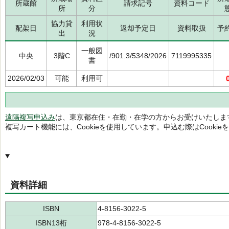
所蔵館
請求記号
資料コード
所
分
協力貸
利用状
配架日
返却予定日
資料取扱
予
出
況
一般図
中央
3階C
/901.3/5348/2026
7119995335
書
2026/02/03
可能
利用可
遠隔複写申込み
は、東京都在住・在勤・在学の方からお受けいたしま
複写カート機能には、Cookieを使用しています。申込む際はCooki
資料詳細
ISBN
4-8156-3022-5
ISBN13桁
978-4-8156-3022-5