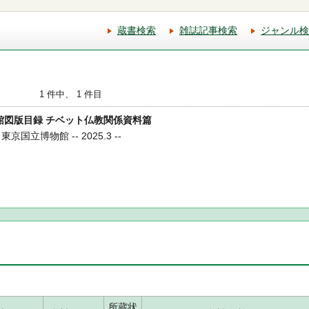
蔵書検索
雑誌記事検索
ジャンル検
1 件中、 1 件目
博物館図版目録 チベット仏教関係資料篇
京国立博物館 -- 2025.3 --
所蔵状