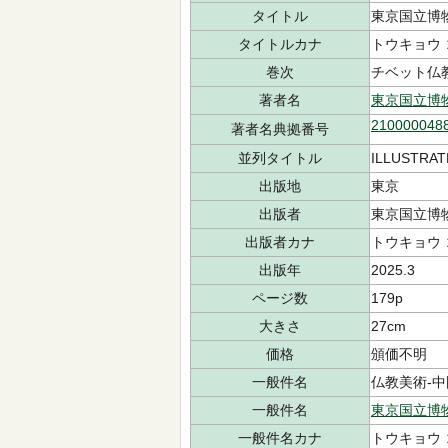
タイトル
東京国立博
タイトルカナ
トウキョウ 
巻次
チベット仏
著者名
東京国立博
210000048
著者名典拠番号
並列タイトル
ILLUSTRA
出版地
東京
出版者
東京国立博
出版者カナ
トウキョウ 
出版年
2025.3
ページ数
179p
大きさ
27cm
価格
頒価不明
一般件名
仏教美術-中国
一般件名
東京国立博
一般件名カナ
トウキョウ 