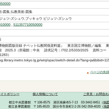
850000
-図集,仏教美術-図集
ジュツ-ズシュウ,ブッキョウ ビジュツ-ズシュウ
010000
,
511357710050000
語
博物館図版目録 チベット仏教関係資料篇』 東京国立博物館／編集 
2025.3（所蔵館：中央 請求記号：/702.2/5333/2025 資料コー
1283）
log.library.metro.tokyo.lg.jp/winj/opac/switch-detail.do?lang=ja&bibid=11
ページの先
サイトポリシー
個人情報について
ご意見・お問合わ
都立中央図書館 〒106-8575 港区南麻布5-7-13 03-3442-8451（
地
都立多摩図書館 〒185-8520 国分寺市泉町2-2-26 042-359-4020（
地