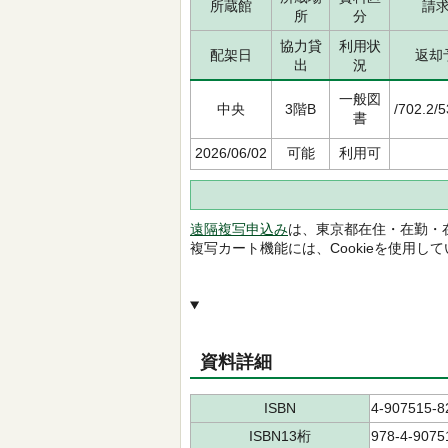
所蔵館
請
所
分
協力貸
利用状
配架日
返却
出
況
一般図
中央
3階B
/702.2/
書
2026/06/02
可能
利用可
遠隔複写申込み
は、東京都在住・在勤・
複写カート機能には、Cookieを使用し
資料詳細
ISBN
4-907515-8
ISBN13桁
978-4-9075