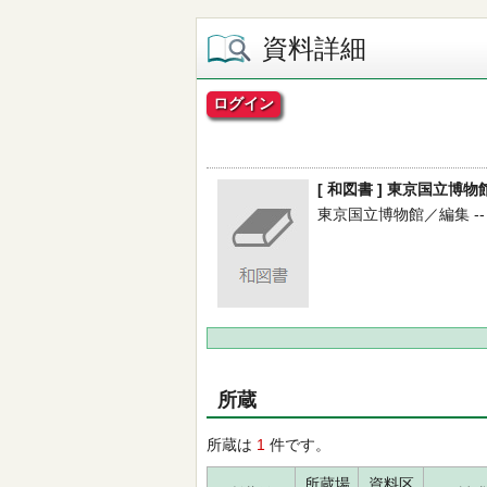
資料詳細
ログイン
[ 和図書 ] 東京国立
東京国立博物館／編集 -- 東
所蔵
所蔵は
1
件です。
所蔵場
資料区