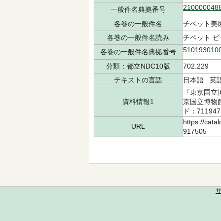
210000048
一般件名典拠番号
各巻の一般件名
チベット美術
各巻の一般件名読み
チベット ビ
510193010
各巻の一般件名典拠番号
分類：都立NDC10版
702.229
テキストの言語
日本語 英
『東京国立
資料情報1
京国立博物館 
ド：711947
https://cata
URL
917505