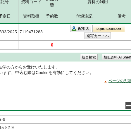
求記号
資料コード
資料の利用
態
予定日
資料取扱
予約数
付録注記
備考
配架図
Digital BookShelf
5333/2025
7119471283
0
在学の方からお受けいたします。
ています。申込む際はCookieを有効にしてください。
ページの先
2-9
15-82-9