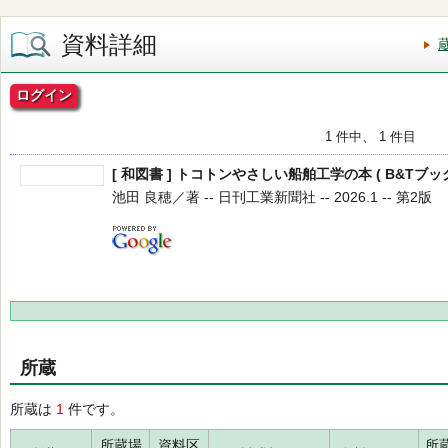
資料詳細
ログイン
1 件中、 1 件目
[ 和図書 ] トコトンやさしい船舶工学の本 ( B&Tブック
池田 良穂／著 -- 日刊工業新聞社 -- 2026.1 -- 第2版
所蔵
所蔵は
1
件です。
所蔵場
資料区
所