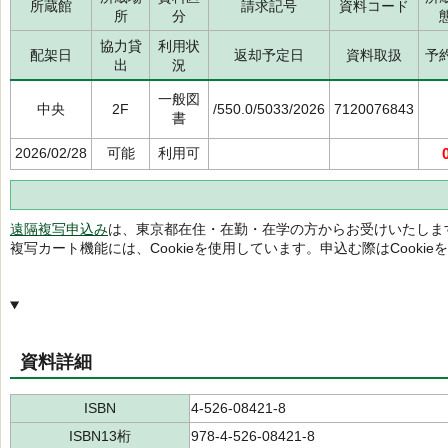
所蔵館
請求記号
資料コード
所
分
協力貸
利用状
配架日
返却予定日
資料取扱
予
出
況
一般図
中央
2F
/550.0/5033/2026
7120076843
書
2026/02/28
可能
利用可
遠隔複写申込み
は、東京都在住・在勤・在学の方からお受けいたしま
複写カート機能には、Cookieを使用しています。申込む際はCooki
資料詳細
ISBN
4-526-08421-8
ISBN13桁
978-4-526-08421-8