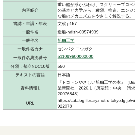
重い船が浮かぶわけ、スクリュープロペ
内容紹介
の基本と力学から、種類、推進、エンジ
な船のメカニズムをやさしく解説する。
書誌・年譜・年表
文献:p157
一般件名
造船-ndlsh-00574939
一般件名
船舶工学
一般件名カナ
センパク コウガク
511099600000000
一般件名典拠番号
分類：都立NDC10版
550
テキストの言語
日本語
『トコトンやさしい船舶工学の本』（B&
資料情報1
業新聞社 2026.1（所蔵館：中央 請求記号
20076843）
https://catalog.library.metro.tokyo.lg.jp
URL
922078