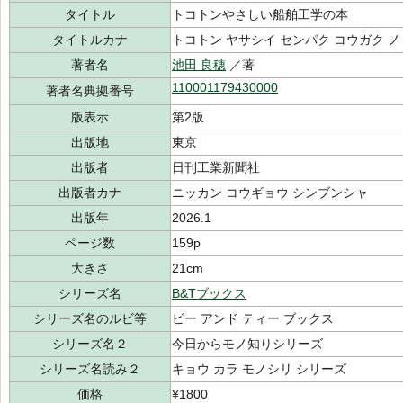
タイトル
トコトンやさしい船舶工学の本
タイトルカナ
トコトン ヤサシイ センパク コウガク ノ
著者名
池田 良穂
／著
110001179430000
著者名典拠番号
版表示
第2版
出版地
東京
出版者
日刊工業新聞社
出版者カナ
ニッカン コウギョウ シンブンシャ
出版年
2026.1
ページ数
159p
大きさ
21cm
シリーズ名
B&Tブックス
シリーズ名のルビ等
ビー アンド ティー ブックス
シリーズ名２
今日からモノ知りシリーズ
シリーズ名読み２
キョウ カラ モノシリ シリーズ
価格
¥1800