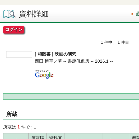
資料詳細
ログイン
1 件中、 1 件目
[ 和図書 ] 映画の閾穴
西田 博至／著 -- 書肆侃侃房 -- 2026.1 --
所蔵
所蔵は
1
件です。
所蔵場
資料区
所