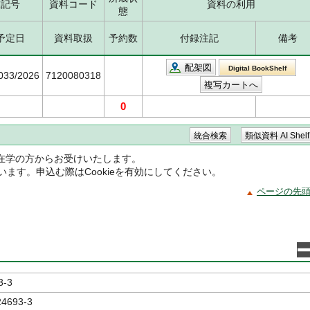
求記号
資料コード
資料の利用
態
予定日
資料取扱
予約数
付録注記
備考
配架図
Digital BookShelf
5033/2026
7120080318
0
在学の方からお受けいたします。
ています。申込む際はCookieを有効にしてください。
ページの先
3-3
24693-3