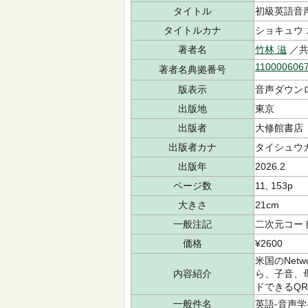
タイトル
初級英語音
タイトルカナ
ショキュウ 
著者名
竹林 滋
／共
110000606
著者名典拠番号
版表示
音声ダウン
出版地
東京
出版者
大修館書店
出版者カナ
タイシュウ
出版年
2026.2
ページ数
11, 153p
大きさ
21cm
一般注記
二次元コー
価格
¥2600
米国のNet
内容紹介
ら、子音、
ドできるQR
一般件名
英語-音声学-n