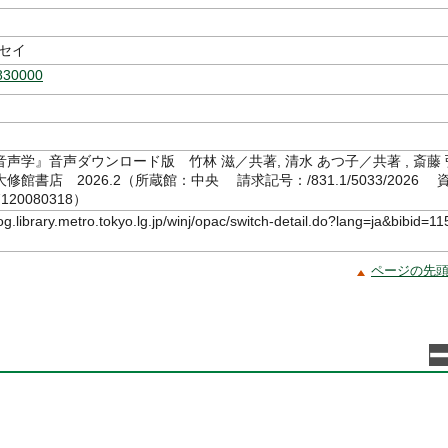
ンセイ
830000
声学』音声ダウンロード版 竹林 滋／共著, 清水 あつ子／共著 , 斎藤 
館書店 2026.2（所蔵館：中央 請求記号：/831.1/5033/2026 
20080318）
log.library.metro.tokyo.lg.jp/winj/opac/switch-detail.do?lang=ja&bibid=11
ページの先