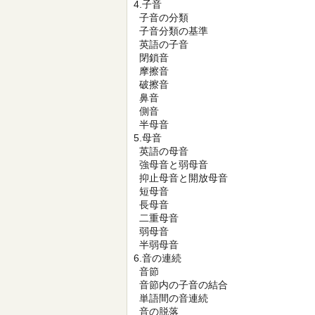
4.子音
子音の分類
子音分類の基準
英語の子音
閉鎖音
摩擦音
破擦音
鼻音
側音
半母音
5.母音
英語の母音
強母音と弱母音
抑止母音と開放母音
短母音
長母音
二重母音
弱母音
半弱母音
6.音の連続
音節
音節内の子音の結合
単語間の音連続
音の脱落