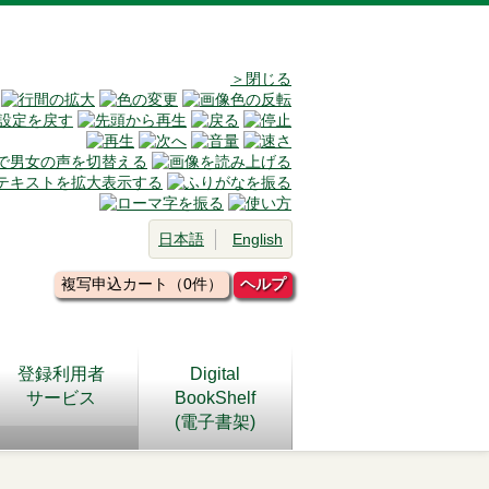
＞閉じる
日本語
English
複写申込カート（0件）
ヘルプ
登録利用者
Digital
サービス
BookShelf
(電子書架)