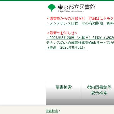
＜図書館からのお知らせ 詳細は以下をク
・メンテナンス日程、IDの有効期限、資
＜最新のお知らせ＞
・2026年8月20日（木曜日）21時から2
テナンスのため蔵書検索等Webサービス
（更新 2026年8月5日）
蔵書検索
都内図書館等
統合検索
蔵書検索
>