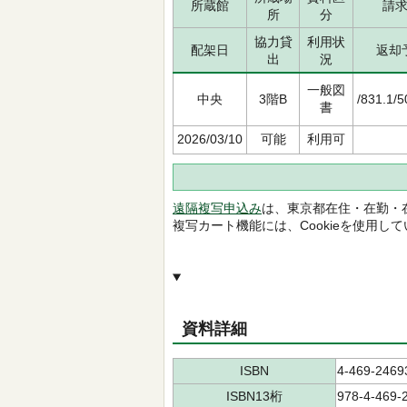
所蔵館
請
所
分
協力貸
利用状
配架日
返却
出
況
一般図
中央
3階B
/831.1/
書
2026/03/10
可能
利用可
遠隔複写申込み
は、東京都在住・在勤・
複写カート機能には、Cookieを使用し
資料詳細
ISBN
4-469-2469
ISBN13桁
978-4-469-