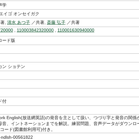
声学
エイゴ オンセイガク
著,
清水 あつ子
／共著,
斎藤 弘子
／共著
720000
,
110003842320000
,
110001630940000
ロード版
カン ショテン
ド付
work English(放送網英語)の発音を主として扱い、つづり字と発音の関係
母音、イントネーションまでを解説。練習問題、音声データがダウンロ
コード(図書館利用可)付き。
dlsh-00561822