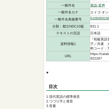
一般件名
英語-音声
一般件名カナ
エイゴ-オ
510509310
一般件名典拠番号
分類：都立NDC10版
831.1
テキストの言語
日本語
『初級英語音
資料情報1
子／共著 大修
料コード：71
https://cata
URL
922287
目次
1.現代英語の標準発音
2.つづり字と発音
3.音素