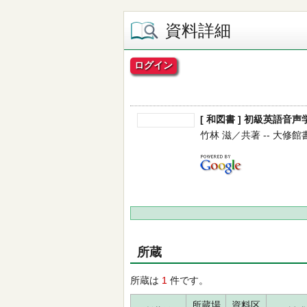
資料詳細
ログイン
[ 和図書 ] 初級英語音声
竹林 滋／共著 -- 大修館書
所蔵
所蔵は
1
件です。
所蔵場
資料区