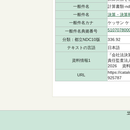
一般件名
計算書類-ndl
一般件名
決算・決算
一般件名カナ
ケッサン ケ
510707800
一般件名典拠番号
分類：都立NDC10版
336.92
テキストの言語
日本語
『会社法決
資料情報1
責任監査法人
2026 資料
https://cata
URL
925787