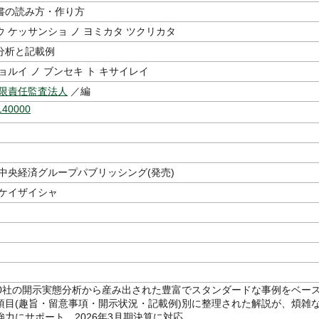
書の読み方・作り方
 ケッサンショ ノ ヨミカタ ツクリカタ
分析と記載例
ョルイ ノ ブンセキ ト キサイレイ
有限責任監査法人
／編
140000
,中央経済グループパブリッシング(発売)
 ケイザイシャ
00社の開示実態分析から産み出された豊富でスタンダードな事例をベー
項目(趣旨・留意事項・開示状況・記載例)別に整理された解説が、煩雑
強力にサポート。2026年3月期決算に対応。