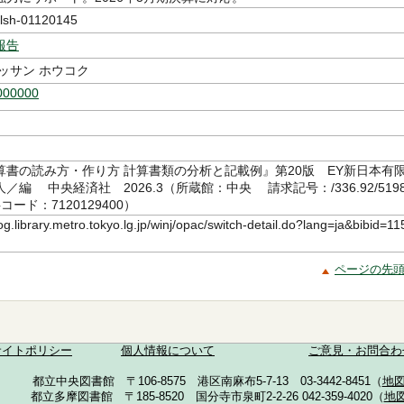
sh-01120145
報告
ッサン ホウコク
000000
算書の読み方・作り方 計算書類の分析と記載例』第20版 EY新日本有
／編 中央経済社 2026.3（所蔵館：中央 請求記号：/336.92/5198
コード：7120129400）
log.library.metro.tokyo.lg.jp/winj/opac/switch-detail.do?lang=ja&bibid=11
ページの先
サイトポリシー
個人情報について
ご意見・お問合わ
都立中央図書館 〒106-8575 港区南麻布5-7-13 03-3442-8451（
地
都立多摩図書館 〒185-8520 国分寺市泉町2-2-26 042-359-4020（
地