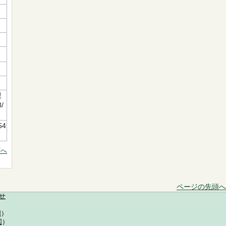
限
/
54
頭へ
ページの先頭へ
せ
図
）
図
）