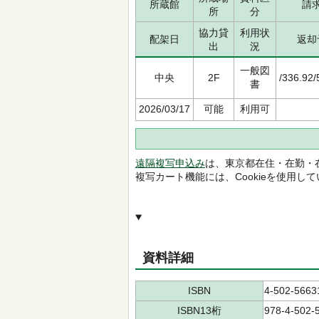
所蔵館
請
所
分
協力貸
利用状
配架日
返却
出
況
一般図
中央
2F
/336.92
書
2026/03/17
可能
利用可
遠隔複写申込み
は、東京都在住・在勤・
複写カート機能には、Cookieを使用し
資料詳細
ISBN
4-502-5663
ISBN13桁
978-4-502-