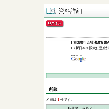
資料詳細
ログイン
[ 和図書 ] 会社法決
EY新日本有限責任監査法人／編
所蔵
所蔵は
1
件です。
所蔵場
資料区