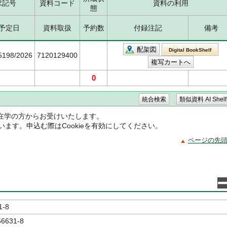
求記号
資料コード
資料の利用
態
予定日
資料取扱
予約数
付録注記
備考
配架図
Digital BookShelf
/5198/2026
7120129400
0
在学の方からお受けいたします。
ています。申込む際はCookieを有効にしてください。
ページの先
1-8
56631-8