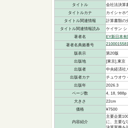
タイトル
会社法決算
タイトルカナ
カイシャホウ
タイトル関連情報
計算書類の
タイトル関連情報読み
ケイサン シ
著者名
EY新日本
210001558
著者名典拠番号
版表示
第20版
出版地
[東京],東京
出版者
中央経済社
出版者カナ
チュウオウ
出版年
2026.3
ページ数
4, 18, 988p
大きさ
22cm
価格
¥7500
主要企業1
内容紹介
に、主要な
決算実務を