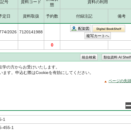
求記号
資料コード
資料の利用
態
予定日
資料取扱
予約数
付録注記
備考
配架図
Digital BookShelf
6774/2026
7120141988
0
在学の方からお受けいたします。
ています。申込む際はCookieを有効にしてください。
ページの先
5-1
5-455-1