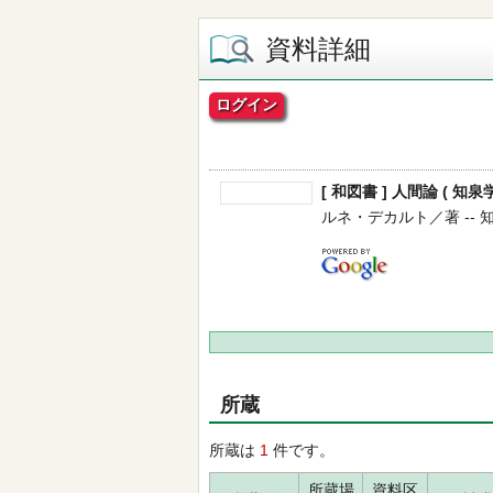
資料詳細
ログイン
[ 和図書 ] 人間論 ( 知泉
ルネ・デカルト／著 -- 知泉書
所蔵
所蔵は
1
件です。
所蔵場
資料区