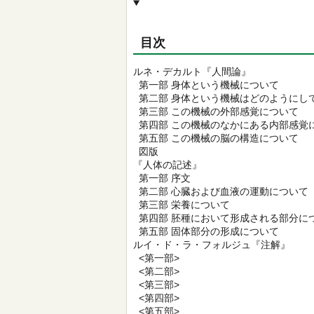
目次
ルネ・デカルト『人間論』
第一部 身体という機械について
第二部 身体という機械はどのようにし
第三部 この機械の外部感覚について
第四部 この機械のなかにある内部感覚
第五部 この機械の脳の構造について
図版
『人体の記述』
第一部 序文
第二部 心臓および血液の運動について
第三部 栄養について
第四部 胚種において形成される部分に
第五部 固体部分の形成について
ルイ・ド・ラ・フォルジュ『注解』
<第一部>
<第二部>
<第三部>
<第四部>
<第五部>