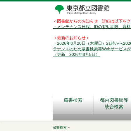
＜図書館からのお知らせ 詳細は以下をク
・メンテナンス日程、IDの有効期限、資
＜最新のお知らせ＞
・2026年8月20日（木曜日）21時から2
テナンスのため蔵書検索等Webサービス
（更新 2026年8月5日）
蔵書検索
都内図書館等
統合検索
蔵書検索
>