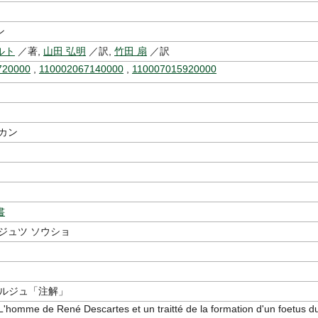
ン
ルト
／著,
山田 弘明
／訳,
竹田 扇
／訳
720000
,
110002067140000
,
110007015920000
カン
書
ジュツ ソウショ
ォルジュ「注解」
me de René Descartes et un traitté de la formation d'un foetus d