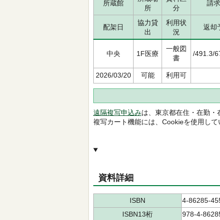
所蔵館
請
所
分
協力貸
利用状
配架日
返却
出
況
一般図
中央
1F医療
/491.3/
書
2026/03/20
可能
利用可
遠隔複写申込み
は、東京都在住・在勤・
複写カート機能には、Cookieを使用し
資料詳細
ISBN
4-86285-45
ISBN13桁
978-4-8628