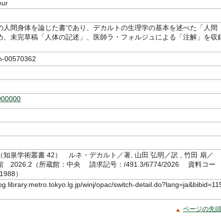
eur
の人間身体を論じた書であり、デカルトの生理学の基本を述べた「人間
め、未完草稿「人体の記述」、医師ラ・フォルジュによる「注解」を収
-00570362
000000
語
知泉学術叢書 42） ルネ・デカルト／著, 山田 弘明／訳 , 竹田 扇／
2026.2（所蔵館：中央 請求記号：/491.3/6774/2026 資料コー
1988）
log.library.metro.tokyo.lg.jp/winj/opac/switch-detail.do?lang=ja&bibid=11
ページの先