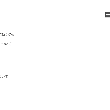
て動くのか
について
ついて