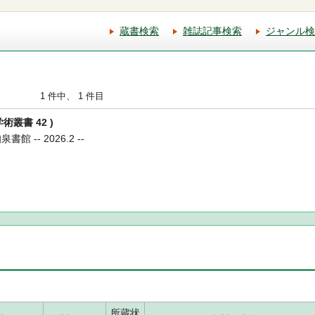
蔵書検索
雑誌記事検索
ジャンル検
1 件中、 1 件目
学術叢書 42 )
館 -- 2026.2 --
所蔵状