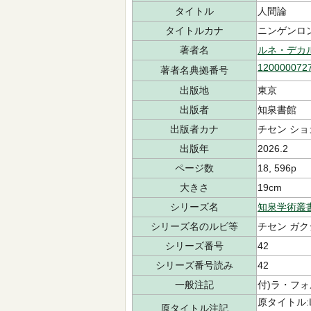
タイトル
人間論
タイトルカナ
ニンゲンロ
著者名
ルネ・デカ
120000072
著者名典拠番号
出版地
東京
出版者
知泉書館
出版者カナ
チセン ショ
出版年
2026.2
ページ数
18, 596p
大きさ
19cm
シリーズ名
知泉学術叢
シリーズ名のルビ等
チセン ガク
シリーズ番号
42
シリーズ番号読み
42
一般注記
付)ラ・フ
原タイトル:L'hom
原タイトル注記