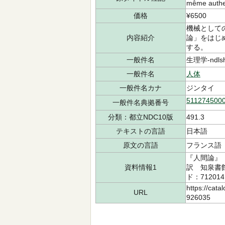
même auth
価格
¥6500
機械として
内容紹介
論」をはじ
する。
一般件名
生理学-ndlsh
一般件名
人体
一般件名カナ
ジンタイ
511274500
一般件名典拠番号
分類：都立NDC10版
491.3
テキストの言語
日本語
原文の言語
フランス
『人間論』（
資料情報1
訳 知泉書館 
ド：712014
https://cata
URL
926035