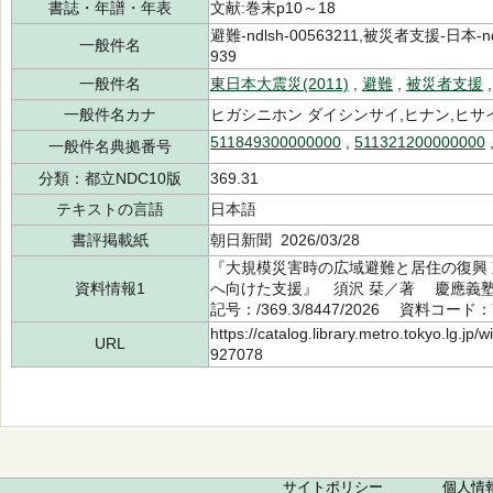
書誌・年譜・年表
文献:巻末p10～18
避難-ndlsh-00563211,被災者支援-日本-nd
一般件名
939
一般件名
東日本大震災(2011)
,
避難
,
被災者支援
一般件名カナ
ヒガシニホン ダイシンサイ,ヒナン,ヒサ
511849300000000
,
511321200000000
一般件名典拠番号
分類：都立NDC10版
369.31
テキストの言語
日本語
書評掲載紙
朝日新聞 2026/03/28
『大規模災害時の広域避難と居住の復興
資料情報1
へ向けた支援』 須沢 栞／著 慶應義塾
記号：/369.3/8447/2026 資料コード：7
https://catalog.library.metro.tokyo.lg.jp
URL
927078
サイトポリシー
個人情