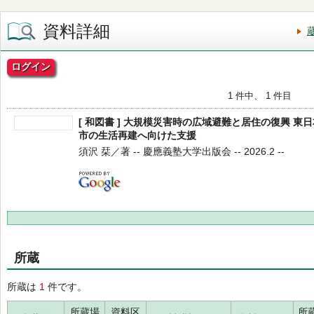
資料詳細
ログイン
1 件中、 1 件目
[ 和図書 ] 大規模災害時の広域避難と居住の復興 
市の生活再建へ向けた支援
須沢 栞／著 -- 慶應義塾大学出版会 -- 2026.2 --
所蔵
所蔵は
1
件です。
所蔵場
資料区
所