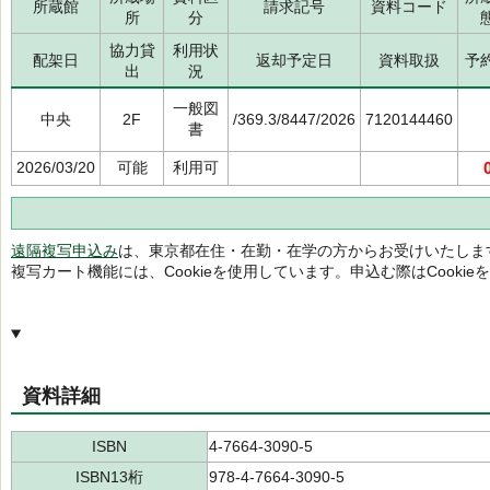
所蔵館
請求記号
資料コード
所
分
協力貸
利用状
配架日
返却予定日
資料取扱
予
出
況
一般図
中央
2F
/369.3/8447/2026
7120144460
書
2026/03/20
可能
利用可
遠隔複写申込み
は、東京都在住・在勤・在学の方からお受けいたしま
複写カート機能には、Cookieを使用しています。申込む際はCooki
資料詳細
ISBN
4-7664-3090-5
ISBN13桁
978-4-7664-3090-5