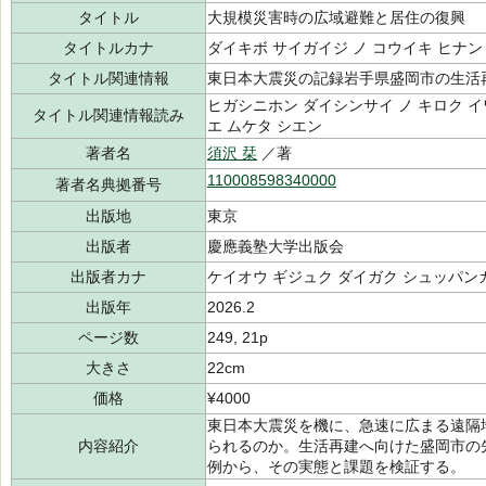
タイトル
大規模災害時の広域避難と居住の復興
タイトルカナ
ダイキボ サイガイジ ノ コウイキ ヒナン
タイトル関連情報
東日本大震災の記録岩手県盛岡市の生活
ヒガシニホン ダイシンサイ ノ キロク イ
タイトル関連情報読み
エ ムケタ シエン
著者名
須沢 栞
／著
110008598340000
著者名典拠番号
出版地
東京
出版者
慶應義塾大学出版会
出版者カナ
ケイオウ ギジュク ダイガク シュッパン
出版年
2026.2
ページ数
249, 21p
大きさ
22cm
価格
¥4000
東日本大震災を機に、急速に広まる遠隔
内容紹介
られるのか。生活再建へ向けた盛岡市の
例から、その実態と課題を検証する。