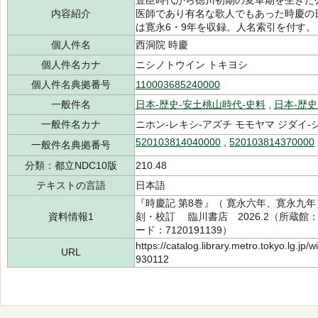
豊臣時代から徳川初期の変革期を生きた
内容紹介
医師であり有名な歌人でもあった時慶の
は寛永6・9年を収録。人名索引を付す。
個人件名
西洞院 時慶
個人件名カナ
ニシノトウイン トキヨシ
個人件名典拠番号
110003685240000
一般件名
日本-歴史-安土桃山時代-史料
,
日本-歴史
一般件名カナ
ニホン-レキシ-アズチ モモヤマ ジダイ-
520103814040000
,
520103814370000
一般件名典拠番号
分類：都立NDC10版
210.48
テキストの言語
日本語
『時慶記 第8巻』（ 寛永六年、寛永九年）
資料情報1
刻・校訂 臨川書店 2026.2（所蔵館：中
ード：7120191139）
https://catalog.library.metro.tokyo.lg.jp
URL
930112