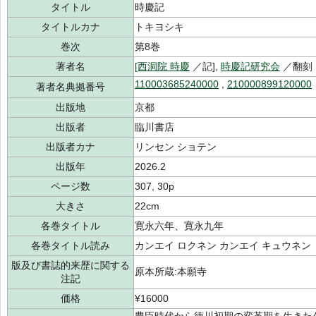
タイトル
時慶記
タイトルカナ
トキヨシキ
巻次
第8巻
著者名
[西洞院 時慶
／記],
時慶記研究会
／翻刻
110003685240000
,
210000899120000
著者名典拠番号
出版地
京都
出版者
臨川書店
出版者カナ
リンセン ショテン
出版年
2026.2
ページ数
307, 30p
大きさ
22cm
各巻タイトル
寛永六年、寛永九年
各巻タイトル読み
カンエイ ロクネン カンエイ キュウネン
版及び書誌的来歴に関する
原本所蔵:本願寺
注記
価格
¥16000