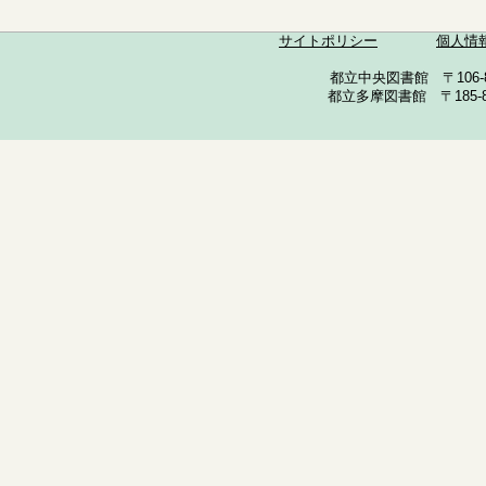
サイトポリシー
個人情
都立中央図書館 〒106-857
都立多摩図書館 〒185-852