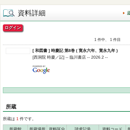
資料詳細
ログイン
1 件中、 1 件目
[ 和図書 ] 時慶記 第8巻 ( 寛永六年、寛永九年 )
[西洞院 時慶／記] -- 臨川書店 -- 2026.2 --
所蔵
所蔵は
1
件です。
所蔵館
所蔵場所
資料区分
請求記号
資料コード