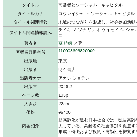
タイトル
高齢者とソーシャル・キャピタル
タイトルカナ
コウレイシャ ト ソーシャル キャピタル
タイトル関連情報
地域のつながりを形成し、社会参加活動
チイキ ノ ツナガリ オ ケイセイ シ シャ
タイトル関連情報読み
ニ
著者名
蘇 暁娜
／著
110008609820000
著者名典拠番号
出版地
東京
出版者
明石書店
出版者カナ
アカシ ショテン
出版年
2026.2
ページ数
195p
大きさ
22cm
価格
¥5400
超高齢化が進む日本社会では、独居高齢
内容紹介
大している。高齢者の社会参加を促進す
形成・特徴および役割・有効性を探究す