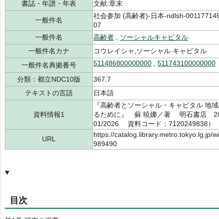
書誌・年譜・年表
文献:章末
社会参加 (高齢者)-日本-ndlsh-0011771
一般件名
07
一般件名
高齢者
,
ソーシャルキャピタル
一般件名カナ
コウレイシャ,ソーシャル キャピタル
511486800000000
,
511743100000000
一般件名典拠番号
分類：都立NDC10版
367.7
テキストの言語
日本語
『高齢者とソーシャル・キャピタル 地
資料情報1
るために』 蘇 暁娜／著 明石書店 2026
01/2026 資料コード：7120249838）
https://catalog.library.metro.tokyo.lg.jp
URL
989490
目次