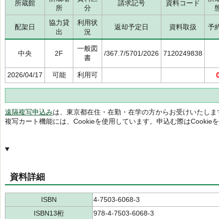
所蔵館
請求記号
資料コード
所
分
協力貸
利用状
配架日
返却予定日
資料取扱
予
出
況
一般図
中央
2F
/367.7/5701/2026
7120249838
書
2026/04/17
可能
利用可
遠隔複写申込み
は、東京都在住・在勤・在学の方からお受けいたしま
複写カート機能には、Cookieを使用しています。申込む際はCooki
資料詳細
ISBN
4-7503-6068-3
ISBN13桁
978-4-7503-6068-3