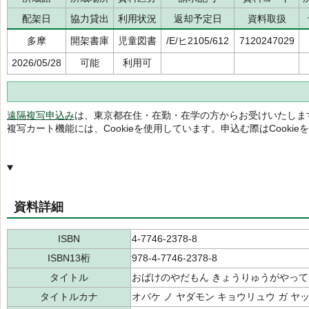
配架日
協力貸出
利用状況
返却予定日
資料取扱
多摩
開架書庫
児童図書
/E/ヒ2105/612
7120247029
2026/05/28
可能
利用可
遠隔複写申込み
は、東京都在住・在勤・在学の方からお受けいたしま
複写カート機能には、Cookieを使用しています。申込む際はCooki
資料詳細
ISBN
4-7746-2378-8
ISBN13桁
978-4-7746-2378-8
タイトル
おばけのやだもん きょうりゅうがやって
タイトルカナ
オバケ ノ ヤダモン キョウリュウ ガ ヤ