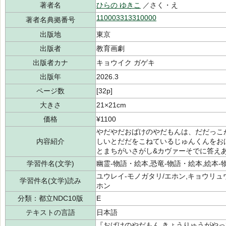
著者名
ひらの ゆきこ
／さく・え
110003313310000
著者名典拠番号
出版地
東京
出版者
教育画劇
出版者カナ
キョウイク ガゲキ
出版年
2026.3
ページ数
[32p]
大きさ
21×21cm
価格
¥1100
やだやだおばけのやだもんは、だだっこ
内容紹介
しいとだだをこねているじゅんくんをお
とまちがいさがし&カヴァーそでに答え
学習件名(文学)
幽霊-物語・絵本,恐竜-物語・絵本,絵本-
ユウレイ-モノガタリ/エホン,キョウリュウ
学習件名(文学)読み
ホン
分類：都立NDC10版
E
テキストの言語
日本語
『おばけのやだもん きょうりゅうがやっ