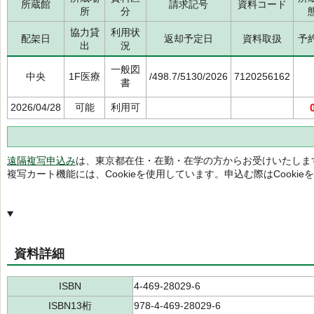
所蔵館
請求記号
資料コード
所
分
協力貸
利用状
配架日
返却予定日
資料取扱
予
出
況
一般図
中央
1F医療
/498.7/5130/2026
7120256162
書
2026/04/28
可能
利用可
遠隔複写申込み
は、東京都在住・在勤・在学の方からお受けいたしま
複写カート機能には、Cookieを使用しています。申込む際はCooki
資料詳細
ISBN
4-469-28029-6
ISBN13桁
978-4-469-28029-6