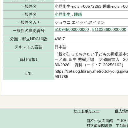
一般件名
小児衛生-ndlsh-00572263,睡眠-ndlsh-00
一般件名
小児衛生
,
睡眠
一般件名カナ
ショウニ エイセイ,スイミン
510945000000000
,
511033600000000
一般件名典拠番号
分類：都立NDC10版
498.7
テキストの言語
日本語
『親が知っておきたい子どもの睡眠基本の
資料情報1
一／編, 田中 秀樹／編 大修館書店 202
30/2026 資料コード：7120256162）
https://catalog.library.metro.tokyo.lg.jp
URL
991785
サイトポリシー
個人情
都立中央図書館 〒106-857
都立多摩図書館 〒185-852