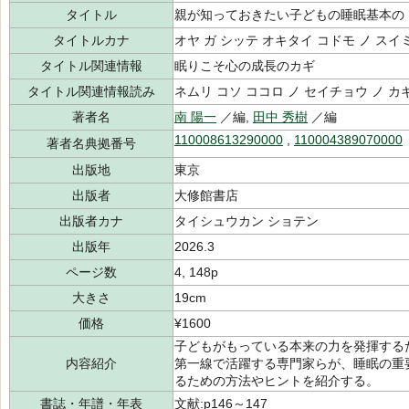
タイトル
親が知っておきたい子どもの睡眠基本の
タイトルカナ
オヤ ガ シッテ オキタイ コドモ ノ スイ
タイトル関連情報
眠りこそ心の成長のカギ
タイトル関連情報読み
ネムリ コソ ココロ ノ セイチョウ ノ カ
著者名
南 陽一
／編,
田中 秀樹
／編
110008613290000
,
110004389070000
著者名典拠番号
出版地
東京
出版者
大修館書店
出版者カナ
タイシュウカン ショテン
出版年
2026.3
ページ数
4, 148p
大きさ
19cm
価格
¥1600
子どもがもっている本来の力を発揮する
内容紹介
第一線で活躍する専門家らが、睡眠の重
るための方法やヒントを紹介する。
書誌・年譜・年表
文献:p146～147