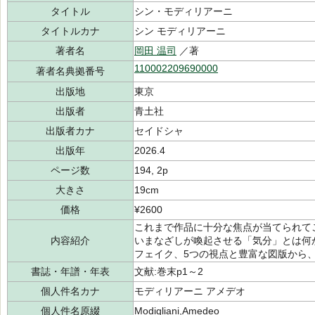
タイトル
シン・モディリアーニ
タイトルカナ
シン モディリアーニ
著者名
岡田 温司
／著
110002209690000
著者名典拠番号
出版地
東京
出版者
青土社
出版者カナ
セイドシャ
出版年
2026.4
ページ数
194, 2p
大きさ
19cm
価格
¥2600
これまで作品に十分な焦点が当てられて
内容紹介
いまなざしが喚起させる「気分」とは何
フェイク、5つの視点と豊富な図版から
書誌・年譜・年表
文献:巻末p1～2
個人件名カナ
モディリアーニ アメデオ
個人件名原綴
Modigliani,Amedeo