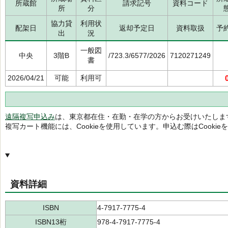
所蔵館
請求記号
資料コード
所
分
協力貸
利用状
配架日
返却予定日
資料取扱
予
出
況
一般図
中央
3階B
/723.3/6577/2026
7120271249
書
2026/04/21
可能
利用可
遠隔複写申込み
は、東京都在住・在勤・在学の方からお受けいたしま
複写カート機能には、Cookieを使用しています。申込む際はCooki
資料詳細
ISBN
4-7917-7775-4
ISBN13桁
978-4-7917-7775-4