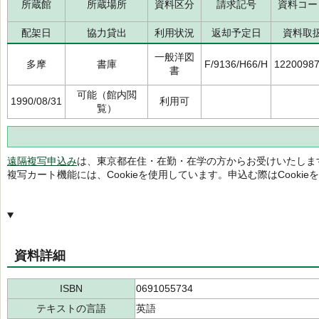
所蔵館
所蔵場所
資料区分
請求記号
資料コー
配架日
協力貸出
利用状況
返却予定日
資料取
一般洋図
多摩
書庫
F/9136/H66/H
1220098
書
可能（館内閲
1990/08/31
利用可
覧）
遠隔複写申込み
は、東京都在住・在勤・在学の方からお受けいたしま
複写カート機能には、Cookieを使用しています。申込む際はCooki
資料詳細
ISBN
0691055734
テキストの言語
英語