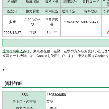
所蔵館
所蔵場所
資料区分
請求記号
資料コード
配架日
協力貸出
利用状況
返却予定日
資料取扱
予
こどものへ
児童洋図
多摩
F/E/K237/2
5007564712
や
書
2003/12/27
可能
利用可
遠隔複写申込み
は、東京都在住・在勤・在学の方からお受けいたしま
複写カート機能には、Cookieを使用しています。申込む際はCooki
資料詳細
ISBN
4805306858
テキストの言語
英語
原文の言語
日本語