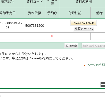
請求記号
資料コード
資料の利用
態
返却予定日
資料取扱
予約数
付録注記
備考
4.0/G86/W1-1-
Digital BookShelf
5007361200
26
0
在学の方からお受けいたします。
ています。申込む際はCookieを有効にしてください。
ページの先
2