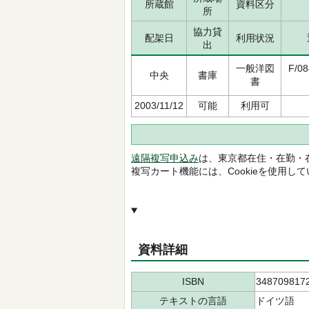
所蔵館
資料区分
所
協力貸
配架日
利用状況
出
一般洋図
F/08
中央
書庫
書
2003/11/12
可能
利用可
遠隔複写申込み
は、東京都在住・在勤・
複写カート機能には、Cookieを使用し
資料詳細
ISBN
348709817
テキストの言語
ドイツ語