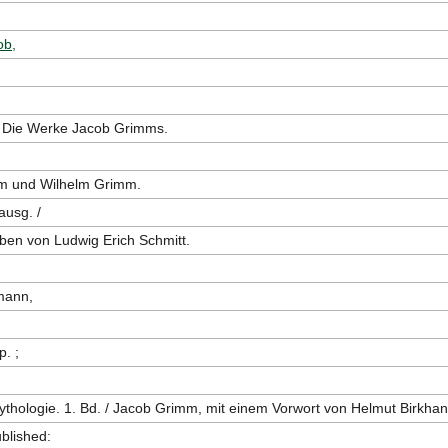
ob,
, Die Werke Jacob Grimms.
m und Wilhelm Grimm.
usg. /
en von Ludwig Erich Schmitt.
;
mann,
p. ;
thologie. 1. Bd. / Jacob Grimm, mit einem Vorwort von Helmut Birkhan
ublished: