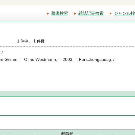
蔵書検索
雑誌記事検索
ジャンル検
1 件中、 1 件目
 /
m Grimm. -- Olms-Weidmann, -- 2003. -- Forschungsausg. /
所蔵状