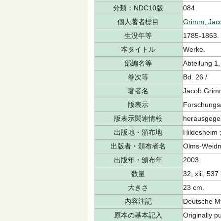
分類：NDC10版
084
個人著者標目
Grimm, Jac
生没年等
1785-1863.
本タイトル
Werke.
部編名等
Abteilung 1
巻次等
Bd. 26 /
著者名
Jacob Grim
版表示
Forschungsa
版表示関連情報
herausgegeb
出版地・頒布地
Hildesheim 
出版者・頒布者名
Olms-Weid
出版年・頒布年
2003.
数量
32, xlii, 537 
大きさ
23 cm.
内容注記
Deutsche My
原本の基本記入
Originally p