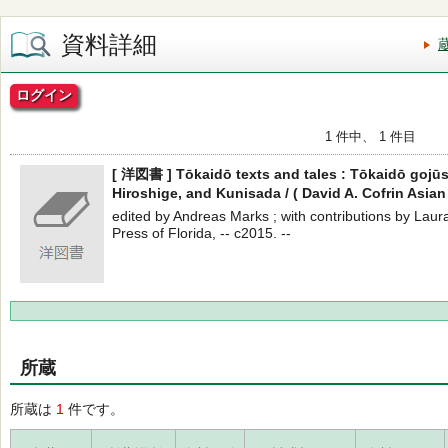
資料詳細
ログイン
1 件中、 1 件目
[ 洋図書 ] Tōkaidō texts and tales : Tōkaidō goju
Hiroshige, and Kunisada / ( David A. Cofrin Asian
edited by Andreas Marks ; with contributions by Laur
Press of Florida, -- c2015. --
所蔵
所蔵は
1
件です。