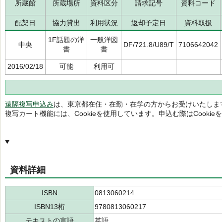
所蔵館
所蔵場所
資料区分
請求記号
資料コード
配架日
協力貸出
利用状況
返却予定日
資料取扱
1F話題の洋
一般洋図
中央
DF/721.8/U89/T
7106642042
書
書
2016/02/18
可能
利用可
遠隔複写申込み
は、東京都在住・在勤・在学の方からお受けいたしま
複写カート機能には、Cookieを使用しています。申込む際はCooki
資料詳細
ISBN
0813060214
ISBN13桁
9780813060217
テキストの言語
英語