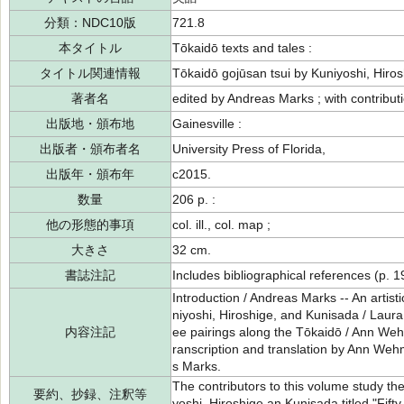
分類：NDC10版
721.8
本タイトル
Tōkaidō texts and tales :
タイトル関連情報
Tōkaidō gojūsan tsui by Kuniyoshi, Hir
著者名
edited by Andreas Marks ; with contribu
出版地・頒布地
Gainesville :
出版者・頒布者名
University Press of Florida,
出版年・頒布年
c2015.
数量
206 p. :
他の形態的事項
col. ill., col. map ;
大きさ
32 cm.
書誌注記
Includes bibliographical references (p. 
Introduction / Andreas Marks -- An artistic
niyoshi, Hiroshige, and Kunisada / Laura W
内容注記
ee pairings along the Tōkaidō / Ann Wehm
ranscription and translation by Ann W
s Marks.
The contributors to this volume study th
要約、抄録、注釈等
yoshi, Hiroshige an Kunisada titled "Fift