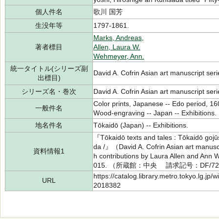
個人件名
歌川 国芳
生没年等
1797-1861.
Marks, Andreas,
著者標目
Allen, Laura W.
Wehmeyer, Ann.
統一タイトル(シリーズ副
David A. Cofrin Asian art manuscript seri
出標目)
シリーズ名・巻次
David A. Cofrin Asian art manuscript ser
Color prints, Japanese -- Edo period, 16
一般件名
Wood-engraving -- Japan -- Exhibitions.
地名件名
Tōkaidō (Japan) -- Exhibitions.
『Tōkaidō texts and tales : Tōkaidō goj
da /』（David A. Cofrin Asian art manusc
資料情報1
h contributions by Laura Allen and Ann
015. （所蔵館：中央 請求記号：DF/721
https://catalog.library.metro.tokyo.lg.jp
URL
2018382