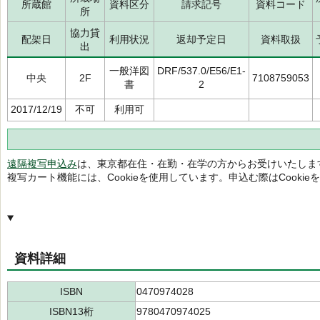
所蔵館
資料区分
請求記号
資料コード
所
協力貸
配架日
利用状況
返却予定日
資料取扱
出
一般洋図
DRF/537.0/E56/E1-
中央
2F
7108759053
書
2
2017/12/19
不可
利用可
遠隔複写申込み
は、東京都在住・在勤・在学の方からお受けいたしま
複写カート機能には、Cookieを使用しています。申込む際はCooki
資料詳細
ISBN
0470974028
ISBN13桁
9780470974025