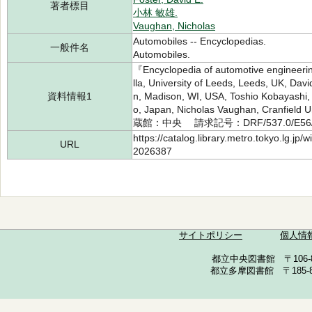
著者標目
小林 敏雄.
Vaughan, Nicholas
Automobiles -- Encyclopedias.
一般件名
Automobiles.
『Encyclopedia of automotive engineerin
lla, University of Leeds, Leeds, UK, Dav
資料情報1
n, Madison, WI, USA, Toshio Kobayashi, 
o, Japan, Nicholas Vaughan, Cranfield
蔵館：中央 請求記号：DRF/537.0/E56
https://catalog.library.metro.tokyo.lg.jp
URL
2026387
サイトポリシー
個人情
都立中央図書館 〒106-857
都立多摩図書館 〒185-852