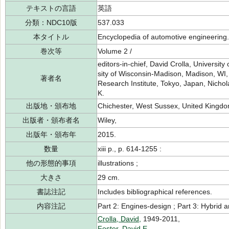
テキストの言語
英語
分類：NDC10版
537.033
本タイトル
Encyclopedia of automotive engineering.
巻次等
Volume 2 /
editors-in-chief, David Crolla, Universit
sity of Wisconsin-Madison, Madison, WI
著者名
Research Institute, Tokyo, Japan, Nichol
K.
出版地・頒布地
Chichester, West Sussex, United Kingdo
出版者・頒布者名
Wiley,
出版年・頒布年
2015.
数量
xiii p., p. 614-1255 :
他の形態的事項
illustrations ;
大きさ
29 cm.
書誌注記
Includes bibliographical references.
内容注記
Part 2: Engines-design ; Part 3: Hybrid a
Crolla, David,
1949-2011,
Foster, David E.