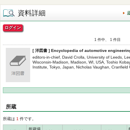
資料詳細
ログイン
1 件中、 1 件目
[ 洋図書 ] Encyclopedia of automotive engineering
editors-in-chief, David Crolla, University of Leeds, Le
Wisconsin-Madison, Madison, WI, USA, Toshio Koba
Institute, Tokyo, Japan, Nicholas Vaughan, Cranfield U
所蔵
所蔵は
1
件です。
所蔵場