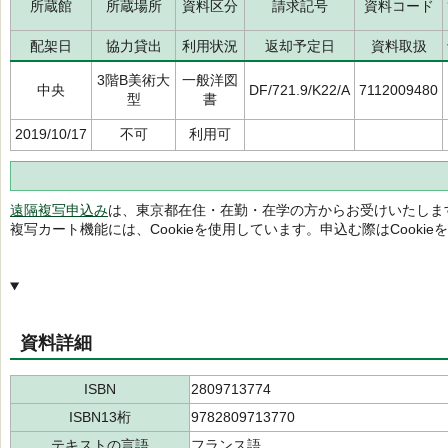
所蔵館
所蔵場所
資料区分
請求記号
資料コード
配架日
協力貸出
利用状況
返却予定日
資料取扱
3階B美術大
一般洋図
中央
DF/721.9/K22/A
7112009480
型
書
2019/10/17
不可
利用可
遠隔複写申込み
は、東京都在住・在勤・在学の方からお受けいたしま
複写カート機能には、Cookieを使用しています。申込む際はCooki
資料詳細
ISBN
2809713774
ISBN13桁
9782809713770
テキストの言語
フランス語