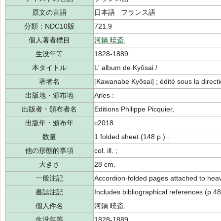
原文の言語
日本語 フランス語
分類：NDC10版
721.9
個人著者標目
河鍋 暁斎,
生没年等
1828-1889.
本タイトル
L' album de Kyôsai /
著者名
[Kawanabe Kyôsai] ; édité sous la dire
出版地・頒布地
Arles :
出版者・頒布者名
Editions Philippe Picquier,
出版年・頒布年
c2018.
数量
1 folded sheet (148 p.) :
他の形態的事項
col. ill. ;
大きさ
28 cm.
一般注記
Accordion-folded pages attached to heav
書誌注記
Includes bibliographical references (p.48
個人件名
河鍋 暁斎,
生没年等
1828-1889.