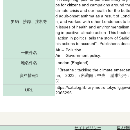
ps for citizens and campaigns around th
climate crisis and our health for the bet
d adult-onset asthma as a result of Lon
要約、抄録、注釈等
n, and worked with other Londoners to br
n issues of health and environmentalism
ng in positive climate action. This book 
l action in politics, tells the story of Sa
his actions to account"--Publisher's descr
Air -- Pollution.
一般件名
Air -- Government policy.
地名件名
London (England)
『Breathe : tackling the climate emer
資料情報1
nn, 2023, （所蔵館：中央 請求記号：F/
5）
https://catalog.library.metro.tokyo.lg.jp
URL
2065296
サイトポリシー
個人情