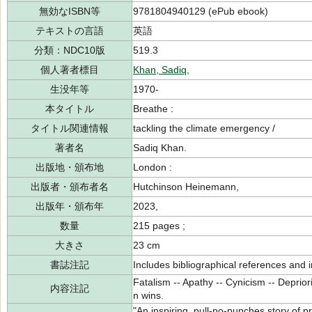
無効なISBN等
9781804940129 (ePub ebook)
テキストの言語
英語
分類：NDC10版
519.3
個人著者標目
Khan, Sadiq,
生没年等
1970-
本タイトル
Breathe :
タイトル関連情報
tackling the climate emergency /
著者名
Sadiq Khan.
出版地・頒布地
London :
出版者・頒布者名
Hutchinson Heinemann,
出版年・頒布年
2023,
数量
215 pages ;
大きさ
23 cm
書誌注記
Includes bibliographical references and 
Fatalism -- Apathy -- Cynicism -- Depriorit
内容注記
n wins.
"An inspiring, pull-no-punches story of p