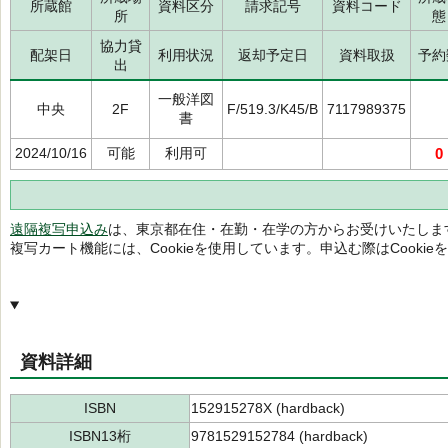
所蔵館
資料区分
請求記号
資料コード
所
態
協力貸
配架日
利用状況
返却予定日
資料取扱
予約
出
一般洋図
中央
2F
F/519.3/K45/B
7117989375
書
2024/10/16
可能
利用可
0
遠隔複写申込み
は、東京都在住・在勤・在学の方からお受けいたしま
複写カート機能には、Cookieを使用しています。申込む際はCooki
資料詳細
ISBN
152915278X (hardback)
ISBN13桁
9781529152784 (hardback)