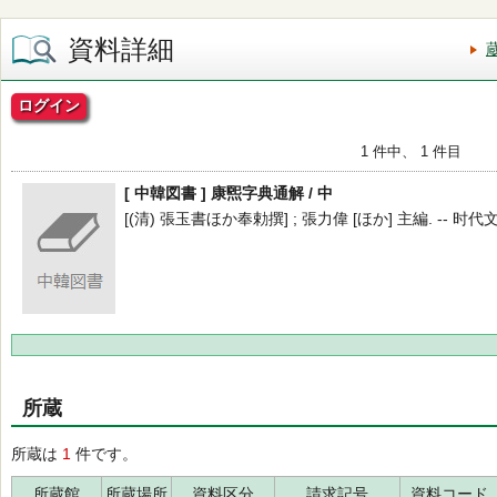
資料詳細
ログイン
1 件中、 1 件目
[ 中韓図書 ] 康煕字典通解 / 中
[(清) 張玉書ほか奉勅撰] ; 張力偉 [ほか] 主編. -- 时代文艺出
所蔵
所蔵は
1
件です。
所蔵館
所蔵場所
資料区分
請求記号
資料コード